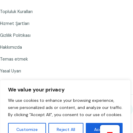
Topluluk Kuralları
Hizmet Şartları
Gizlilik Politikası
Hakkımızda
Temas etmek
Yasal Uyarı
We value your privacy
We use cookies to enhance your browsing experience,
serve personalized ads or content, and analyze our traffic.
Chat to Strangers'yi paylaşın
By clicking "Accept All", you consent to our use of cookies.
©
2026
Chat to Strangers — Sevgiyle yapıldı
. Sorumlu bir şekilde
Customize
Reject All
Accept All
sohbet edin. 18+.