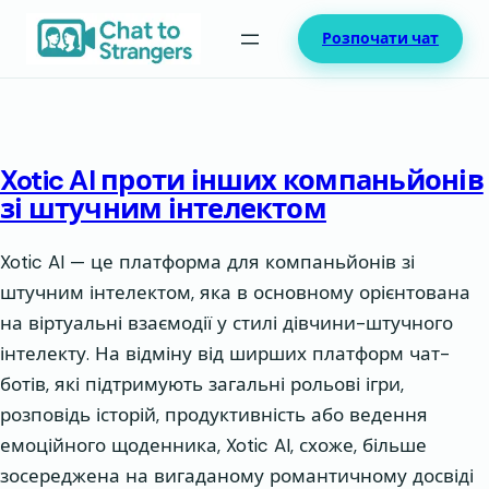
Перейти
Розпочати чат
до
вмісту
Xotic AI проти інших компаньйонів
зі штучним інтелектом
Xotic AI — це платформа для компаньйонів зі
штучним інтелектом, яка в основному орієнтована
на віртуальні взаємодії у стилі дівчини-штучного
інтелекту. На відміну від ширших платформ чат-
ботів, які підтримують загальні рольові ігри,
розповідь історій, продуктивність або ведення
емоційного щоденника, Xotic AI, схоже, більше
зосереджена на вигаданому романтичному досвіді