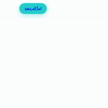
ابدأ الدردشة