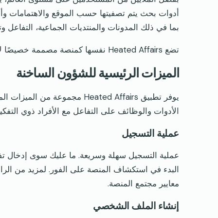
أدوات بحث يتم تصفيتها حسب الموقع والاهتمامات وأنم
بما في ذلك المدونات والمنتديات الجماعية، التفاعل وتب
تضع Heated Affairs نفسها كمنصة مصممة خصيصًا لاستكشاف ديناميكيات العلاقات الفريدة دون حكم أو قيود تقليدية.
الميزات الرئيسية للشؤون الساخنة
يوفر تطبيق Heated Affairs مجمو
الأدوات والوظائف على التفاعل مع الأفراد ذوي التفكير
عملية التسجيل
عملية التسجيل سهلة وسريعة. ما عليك سوى إدخال تفاص
البدء في استكشاف المنصة على الفور. لمزيد من الراح
معايير مجتمع المنصة.
إنشاء الملف الشخصي