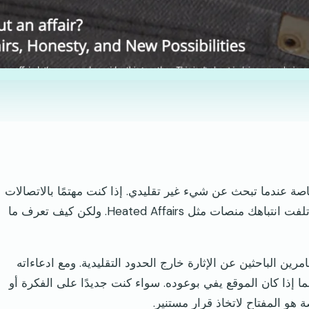
صة عندما تبحث عن شيء غير تقليدي. إذا كنت مهتمًا بالاتصالات
المنفصلة أو استكشاف أبعاد جديدة في علاقاتك، فقد تلفت انتباهك منصات مثل Heated Affairs. ولكن كيف تعرف ما
ة للبالغين المغامرين الباحثين عن الإثارة خارج الحدود التقليدية. ومع ادعاءاته
ما إذا كان الموقع يفي بوعوده. سواء كنت جديدًا على الفكرة أو
و المفتاح لاتخاذ قرار مستنير.