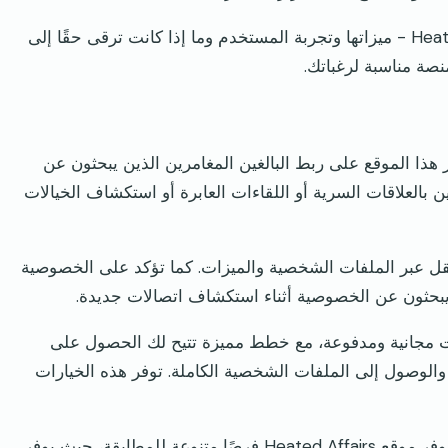
في هذه المراجعة، ستتعرف عن كثب على Heated Affairs - ميزاتها وتجربة المستخدم وما إذا كانت ترقى حقًا إلى
نصة مناسبة لرغباتك.
هذا الموقع على ربط البالغين المغامرين الذين يبحثون عن
ين بالعلاقات السرية أو اللقاءات العابرة أو استكشاف الخيالات
قل عبر الملفات الشخصية والميزات. كما تؤكد على الخصوصية
 يبحثون عن الخصوصية أثناء استكشاف اتصالات جديدة.
العضوية في Heated Affairs مستويات مجانية ومدفوعة، مع خطط مميزة تتيح لك الحصول على
الوصول إلى الملفات الشخصية الكاملة. توفر هذه الخيارات
بفضل الملايين من المستخدمين على مستوى العالم، يوفر موقع Heated Affairs فرصًا متنوعة للمطابقة، حيث يوفر