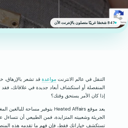
847 شخصًا غريبًا متصلون بالإنترنت الآن
التنقل في عالم الانترنت
مواعدة
قد تشعر بالإرهاق، خا
إذا كان الأمر يستحق وقتك؟
يعد موقع Heated Affairs بتوفير مساح
الجريئة وشعبيته المتزايدة، فمن الطبيعي أن نتساءل ع
تستكشف خياراتك فقط، فإن فهم ما تقدمه هذه المنصة ه