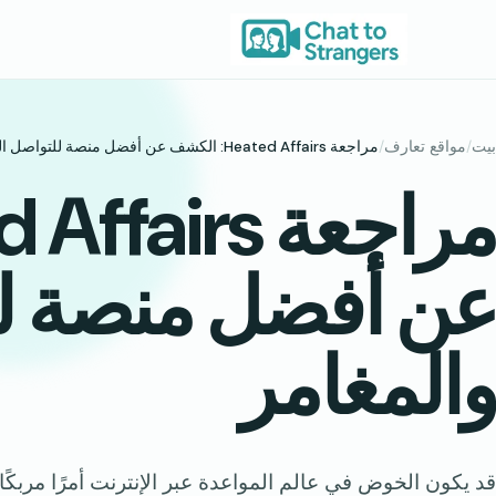
خطى
لى
لمحتوى
بيت
/
مواقع تعارف
/
مراجعة Heated Affairs: الكشف عن أفضل منصة للتواصل السري والمغامر
عن أفضل منصة ل
والمغامر
قد يكون الخوض في عالم المواعدة عبر الإنترنت أمرًا مربكًا