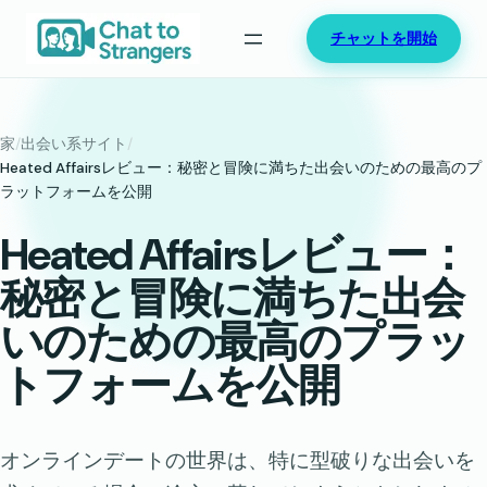
内
チャットを開始
容
を
ス
キ
家
/
出会い系サイト
/
ッ
Heated Affairsレビュー：秘密と冒険に満ちた出会いのための最高のプ
ラットフォームを公開
プ
Heated Affairsレビュー：
秘密と冒険に満ちた出会
いのための最高のプラッ
トフォームを公開
オンラインデートの世界は、特に型破りな出会いを