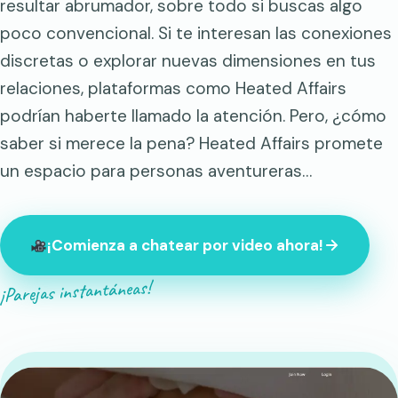
resultar abrumador, sobre todo si buscas algo
poco convencional. Si te interesan las conexiones
discretas o explorar nuevas dimensiones en tus
relaciones, plataformas como Heated Affairs
podrían haberte llamado la atención. Pero, ¿cómo
saber si merece la pena? Heated Affairs promete
un espacio para personas aventureras…
¡Comienza a chatear por video ahora!
¡Parejas instantáneas!