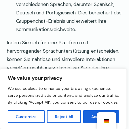
verschiedenen Sprachen, darunter Spanisch,
Deutsch und Portugiesisch. Dies bereichert das
Gruppenchat-Erlebnis und erweitert Ihre
Kommunikationsreichweite.
Indem Sie sich für eine Plattform mit
hervorragender Sprachunterstützung entscheiden,
können Sie nahtlose und sinnvollere Interaktionen
genießen, unabhängig davon, wo Sie oder Ihre
Chat-Partner sich befinden.
We value your privacy
Geschlechterverhältnis
We use cookies to enhance your browsing experience,
serve personalized ads or content, and analyze our traffic.
By clicking "Accept All", you consent to our use of cookies.
Das Verständnis der Geschlechterverhältnisse auf
Chat-Plattformen ist entscheidend für ein
Customize
Reject All
Accept All
ausgewogenes und angenehmes Erlebnis. Mehrere