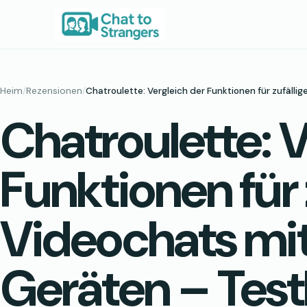
Zum
Inhalt
springen
Heim
/
Rezensionen
/
Chatroulette: Vergleich der Funktionen für zufäll
Chatroulette: V
Funktionen für 
Videochats mi
Geräten – Test