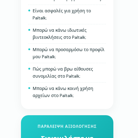
Είναι ασφαλές για χρήση το
Paltalk;
Μπορώ να κάνω ιδιωτικές
βιντεοκλήσεις στο Paltalk;
Μπορώ να προσαρμόσω το προφίλ
μου Paltalk;
Πώς μπορώ να βρω αίθουσες
συνομιλίας στο Paltalk;
Μπορώ να κάνω κοινή χρήση
αρχείων στο Paltalk;
ΠΑΡΆΛΕΙΨΗ ΑΞΙΟΛΌΓΗΣΗΣ