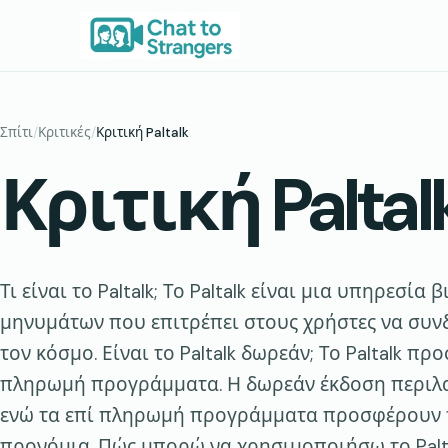
Μετάβαση
στο
περιεχόμενο
Σπίτι
/
Κριτικές
/
Κριτική Paltalk
Κριτική Paltal
Τι είναι το Paltalk; Το Paltalk είναι μια υπηρεσί
μηνυμάτων που επιτρέπει στους χρήστες να συν
τον κόσμο. Είναι το Paltalk δωρεάν; Το Paltalk πρ
πληρωμή προγράμματα. Η δωρεάν έκδοση περιλαμ
ενώ τα επί πληρωμή προγράμματα προσφέρουν π
προνόμια. Πώς μπορώ να χρησιμοποιήσω το Palta