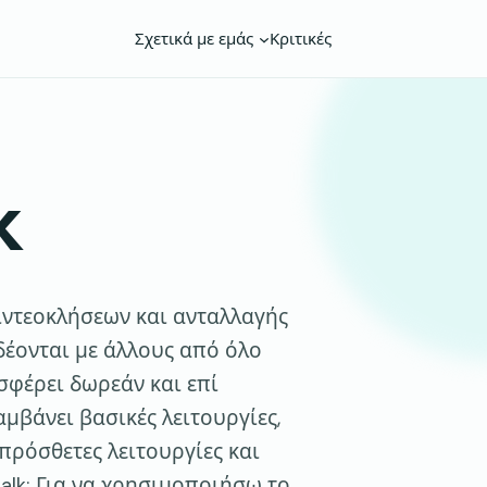
Σχετικά με εμάς
Κριτικές
k
α βιντεοκλήσεων και ανταλλαγής
δέονται με άλλους από όλο
οσφέρει δωρεάν και επί
βάνει βασικές λειτουργίες,
ρόσθετες λειτουργίες και
lk; Για να χρησιμοποιήσω το