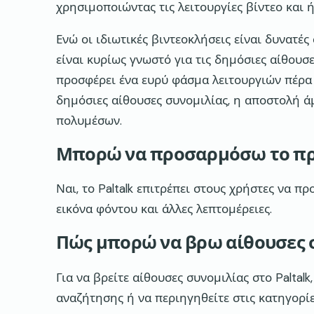
χρησιμοποιώντας τις λειτουργίες βίντεο και ή
Ενώ οι ιδιωτικές βιντεοκλήσεις είναι δυνατές σ
είναι κυρίως γνωστό για τις δημόσιες αίθουσ
προσφέρει ένα ευρύ φάσμα λειτουργιών πέρα 
δημόσιες αίθουσες συνομιλίας, η αποστολή 
πολυμέσων.
Μπορώ να προσαρμόσω το προφ
Ναι, το Paltalk επιτρέπει στους χρήστες να π
εικόνα φόντου και άλλες λεπτομέρειες.
Πώς μπορώ να βρω αίθουσες συ
Για να βρείτε αίθουσες συνομιλίας στο Paltal
αναζήτησης ή να περιηγηθείτε στις κατηγορίε