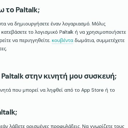
το Paltalk;
ρώτα να δημιουργήσετε έναν λογαριασμό. Μόλις
κατεβάσετε το λογισμικό Paltalk ή να χρησιμοποιήσετε
ρείτε να περιηγηθείτε.
κουβέντα
δωμάτια, συμμετέχετε
ες.
altalk στην κινητή μου συσκευή;
κινητά που μπορεί να ληφθεί από το App Store ή το
talk;
η εάν λάβετε ορισμένες προφυλάξεις. Να γνωρίζετε τους