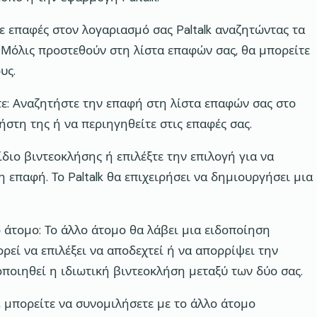
 επαφές στον λογαριασμό σας Paltalk αναζητώντας τα
. Μόλις προστεθούν στη λίστα επαφών σας, θα μπορείτε
υς.
τε: Αναζητήστε την επαφή στη λίστα επαφών σας στο
ήστη της ή να περιηγηθείτε στις επαφές σας.
ίδιο βιντεοκλήσης ή επιλέξτε την επιλογή για να
 επαφή. Το Paltalk θα επιχειρήσει να δημιουργήσει μια
ο άτομο: Το άλλο άτομο θα λάβει μια ειδοποίηση
ρεί να επιλέξει να αποδεχτεί ή να απορρίψει την
οποιηθεί η ιδιωτική βιντεοκλήση μεταξύ των δύο σας.
, μπορείτε να συνομιλήσετε με το άλλο άτομο