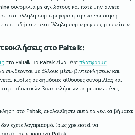
nline συνομιλία με αγνώστους και ποτέ μην δίνετε
 σε ακατάλληλη συμπεριφορά ή την κοινοποίηση
ετε οποιαδήποτε ακατάλληλη συμπεριφορά, μπορείτε να
εοκλήσεις στο Paltalk;
ις
στο Paltalk. Το Paltalk είναι ένα
πλατφόρμα
να συνδέονται με άλλους μέσω βιντεοκλήσεων και
νεται κυρίως σε δημόσιες αίθουσες συνομιλίας και
ατότητα ιδιωτικών βιντεοκλήσεων με μεμονωμένες
κλήση στο Paltalk, ακολουθήστε αυτά τα γενικά βήματα:
ν δεν έχετε λογαριασμό, ίσως χρειαστεί να
οπο ή την εφαρμογή Paltalk.