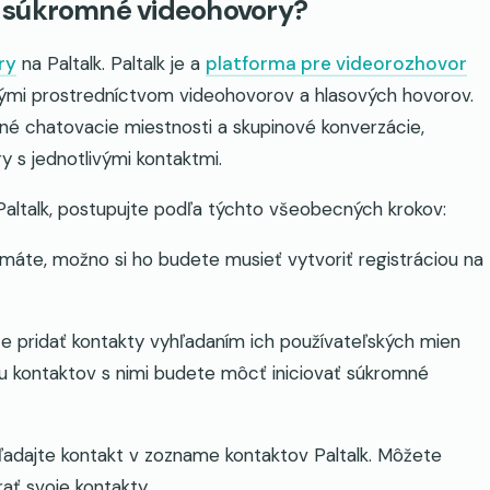
ť súkromné videohovory?
ry
na Paltalk. Paltalk je a
platforma pre videorozhovor
nými prostredníctvom videohovorov a hlasových hovorov.
jné chatovacie miestnosti a skupinové konverzácie,
 s jednotlivými kontaktmi.
altalk, postupujte podľa týchto všeobecných krokov:
nemáte, možno si ho budete musieť vytvoriť registráciou na
te pridať kontakty vyhľadaním ich používateľských mien
u kontaktov s nimi budete môcť iniciovať súkromné
hľadajte kontakt v zozname kontaktov Paltalk. Môžete
ať svoje kontakty.