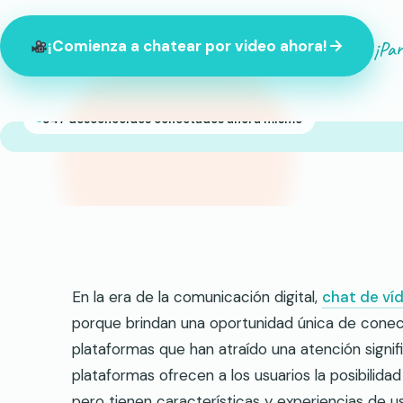
¡Par
¡Comienza a chatear por video ahora!
847 desconocidos conectados ahora mismo
En la era de la comunicación digital,
chat de ví
porque brindan una oportunidad única de cone
plataformas que han atraído una atención signif
plataformas ofrecen a los usuarios la posibilid
pero tienen características y experiencias de u