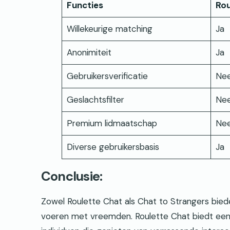
Functies
Rou
Willekeurige matching
Ja
Anonimiteit
Ja
Gebruikersverificatie
Ne
Geslachtsfilter
Ne
Premium lidmaatschap
Ne
Diverse gebruikersbasis
Ja
Conclusie:
Zowel Roulette Chat als Chat to Strangers bied
voeren met vreemden. Roulette Chat biedt een 