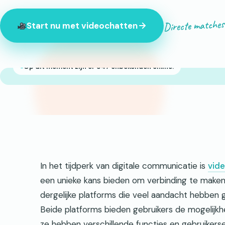
Directe matches
Start nu met videochatten
Op dit moment zijn er 847 onbekenden online.
In het tijdperk van digitale communicatie is
vid
een unieke kans bieden om verbinding te make
dergelijke platforms die veel aandacht hebben g
Beide platforms bieden gebruikers de mogelij
ze hebben verschillende functies en gebruikerser