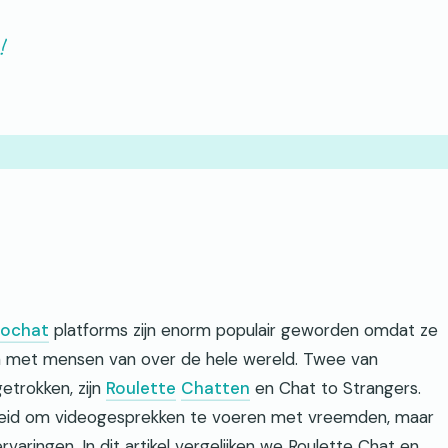
!
eochat
platforms zijn enorm populair geworden omdat ze
n met mensen van over de hele wereld. Twee van
etrokken, zijn
Roulette
Chatten
en Chat to Strangers.
kheid om videogesprekken te voeren met vreemden, maar
varingen. In dit artikel vergelijken we Roulette Chat en