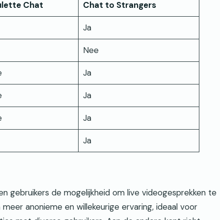
lette Chat
Chat to Strangers
Ja
Nee
e
Ja
e
Ja
e
Ja
Ja
en gebruikers de mogelijkheid om live videogesprekken te
meer anonieme en willekeurige ervaring, ideaal voor