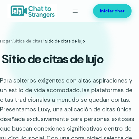
Saltar
Iniciar chat
al
contenido
Hogar
/
Sitios de citas
/
Sitio de citas de lujo
Sitio de citas de lujo
Para solteros exigentes con altas aspiraciones y
un estilo de vida acomodado, las plataformas de
citas tradicionales a menudo se quedan cortas.
Presentamos Luxy, una aplicación de citas única
diseñada exclusivamente para personas exitosas
que buscan conexiones significativas dentro de
su círculo social. Con una comunidad selecta de