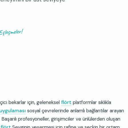
şleşmeler!
çici bekarlar için, geleneksel
flört
platformlar sıklıkla
 uygulaması
sosyal çevrelerinde anlamlı bağlantılar arayan
 Başarılı profesyoneller, girişimciler ve ünlülerden oluşan
flört
Sevginin yeşermesi için rafine ve seçkin bir ortam