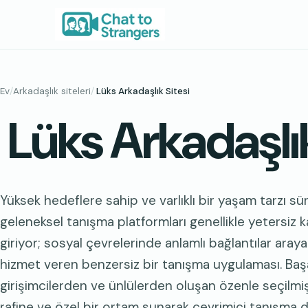
İçeriğe
geç
Ev
/
Arkadaşlık siteleri
/
Lüks Arkadaşlık Sitesi
Lüks Arkadaşlık
Yüksek hedeflere sahip ve varlıklı bir yaşam tarzı sü
geleneksel tanışma platformları genellikle yetersiz k
giriyor; sosyal çevrelerinde anlamlı bağlantılar araya
hizmet veren benzersiz bir tanışma uygulaması. Başa
girişimcilerden ve ünlülerden oluşan özenle seçilmiş
rafine ve özel bir ortam sunarak çevrimiçi tanışma 