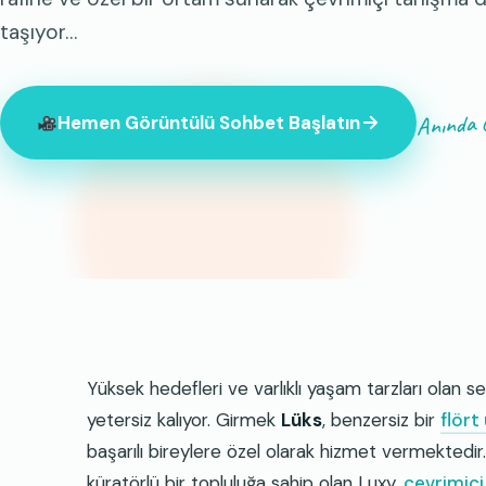
taşıyor…
Anında E
Hemen Görüntülü Sohbet Başlatın
Şu anda çevrimiçi olan 847 yabancı var.
Yüksek hedefleri ve varlıklı yaşam tarzları olan se
yetersiz kalıyor. Girmek
Lüks
, benzersiz bir
flört
başarılı bireylere özel olarak hizmet vermektedir.
küratörlü bir topluluğa sahip olan Luxy,
çevrimiçi 