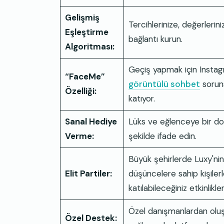
Gelişmiş
Tercihlerinize, değerler
Eşleştirme
bağlantı kurun.
Algoritması:
Geçiş yapmak için Instag
“FaceMe”
görüntülü sohbet
soruns
Özelliği:
katıyor.
Sanal Hediye
Lüks ve eğlenceye bir doku
Verme:
şekilde ifade edin.
Büyük şehirlerde Luxy'nin 
Elit Partiler:
düşüncelere sahip kişiler
katılabileceğiniz etkinlikler
Özel danışmanlardan oluşan
Özel Destek: