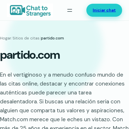
Saltar
Iniciar chat
al
contenido
Hogar
/
Sitios de citas
/
partido.com
partido.com
En el vertiginoso y a menudo confuso mundo de
las citas online, destacar y encontrar conexiones
auténticas puede parecer una tarea
desalentadora. Si buscas una relación seria con
alguien que comparta tus valores y aspiraciones,
Match.com merece que le eches un vistazo. Con
más de 25 años de experiencia en el sector, Match