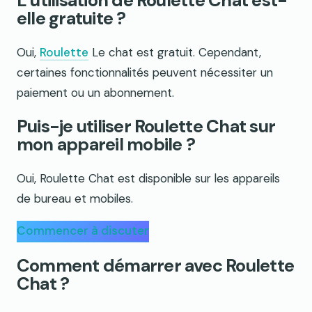
L’utilisation de Roulette Chat est-
elle gratuite ?
Oui,
Roulette
Le chat est gratuit. Cependant,
certaines fonctionnalités peuvent nécessiter un
paiement ou un abonnement.
Puis-je utiliser Roulette Chat sur
mon appareil mobile ?
Oui, Roulette Chat est disponible sur les appareils
de bureau et mobiles.
Commencer à discuter
Comment démarrer avec Roulette
Chat ?