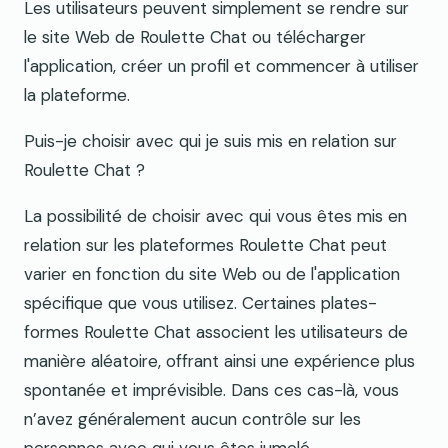
Les utilisateurs peuvent simplement se rendre sur
le site Web de Roulette Chat ou télécharger
l'application, créer un profil et commencer à utiliser
la plateforme.
Puis-je choisir avec qui je suis mis en relation sur
Roulette Chat ?
La possibilité de choisir avec qui vous êtes mis en
relation sur les plateformes Roulette Chat peut
varier en fonction du site Web ou de l'application
spécifique que vous utilisez. Certaines plates-
formes Roulette Chat associent les utilisateurs de
manière aléatoire, offrant ainsi une expérience plus
spontanée et imprévisible. Dans ces cas-là, vous
n’avez généralement aucun contrôle sur les
personnes avec qui vous êtes jumelé.