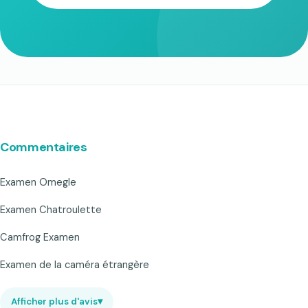
Commentaires
Examen Omegle
Examen Chatroulette
Camfrog Examen
Examen de la caméra étrangère
Afficher plus d'avis
▾