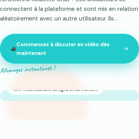
connectent à la plateforme et sont mis en relation
aléatoirement avec un autre utilisateur. Ils…
Commencez à discuter en vidéo dès
maintenant
Allumages instantanés !
847 inconnus sont en ligne en ce moment.