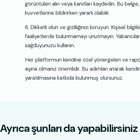
görüntüleri alın veya kanıtları kaydedin. Bu belge
kuvvetlerine bildirirken yararlı olabilir.
6. Dikkatli olun ve gizliliğinizi koruyun: Kişisel bil
faaliyetlerde bulunmamayı unutmayın. Yabancılarl
sağduyunuzu kullanın.
Her platformun kendine özel yönergeleri ve rapo
aşina olmanız önemlidir. Bu adımları atarak kendin
yaratılmasına katkıda bulunmuş olursunuz.
Ayrıca şunları da yapabilirsiniz