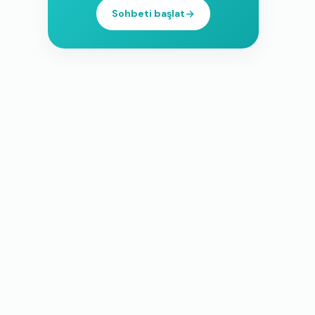
Sohbeti başlat