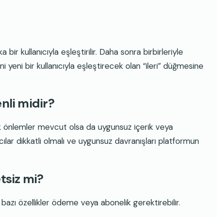
bir kullanıcıyla eşleştirilir. Daha sonra birbirleriyle
ini yeni bir kullanıcıyla eşleştirecek olan “ileri” düğmesine
nli midir?
ik önlemler mevcut olsa da uygunsuz içerik veya
cılar dikkatli olmalı ve uygunsuz davranışları platformun
tsiz mi?
bazı özellikler ödeme veya abonelik gerektirebilir.