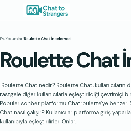
İçeriğe
geç
Ev
/
Yorumlar
/
Roulette Chat İncelemesi
Roulette Chat 
Roulette Chat nedir? Roulette Chat, kullanıcıların 
rastgele diğer kullanıcılarla eşleştirildiği çevrimiçi
Popüler sohbet platformu Chatroulette'ye benzer. 
Chat nasıl çalışır? Kullanıcılar platforma giriş yaparl
kullanıcıyla eşleştirilirler. Onlar…