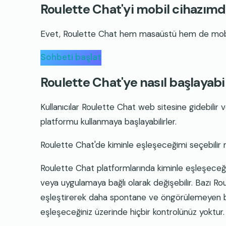
Roulette Chat'yi mobil cihazımd
Evet, Roulette Chat hem masaüstü hem de mobi
Sohbeti başlat
Roulette Chat'ye nasıl başlayabi
Kullanıcılar Roulette Chat web sitesine gidebilir ve
platformu kullanmaya başlayabilirler.
Roulette Chat'de kiminle eşleşeceğimi seçebilir
Roulette Chat platformlarında kiminle eşleşeceğini
veya uygulamaya bağlı olarak değişebilir. Bazı Roul
eşleştirerek daha spontane ve öngörülemeyen bir
eşleşeceğiniz üzerinde hiçbir kontrolünüz yoktur.