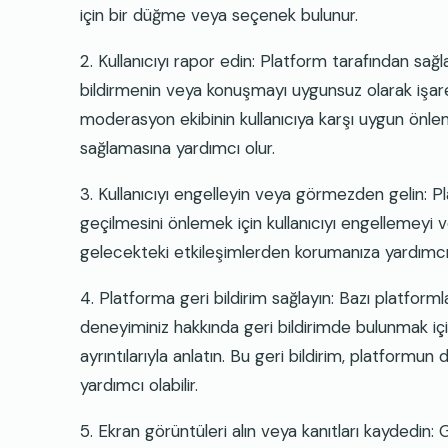
için bir düğme veya seçenek bulunur.
2. Kullanıcıyı rapor edin: Platform tarafından sağl
bildirmenin veya konuşmayı uygunsuz olarak işare
moderasyon ekibinin kullanıcıya karşı uygun önlem
sağlamasına yardımcı olur.
3. Kullanıcıyı engelleyin veya görmezden gelin: Pla
geçilmesini önlemek için kullanıcıyı engellemeyi 
gelecekteki etkileşimlerden korumanıza yardımcı o
4. Platforma geri bildirim sağlayın: Bazı platformla
deneyiminiz hakkında geri bildirimde bulunmak için 
ayrıntılarıyla anlatın. Bu geri bildirim, platformun
yardımcı olabilir.
5. Ekran görüntüleri alın veya kanıtları kaydedin: 