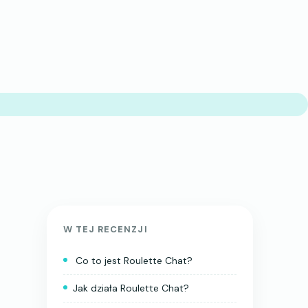
W TEJ RECENZJI
Co to jest Roulette Chat?
Jak działa Roulette Chat?