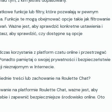
 nad tym, z kim jesteś dopasowany.
atkowe funkcje lub filtry, które pozwalają w pewnym
 Funkcje te mogą obejmować opcje takie jak filtrowanie
owań. Ważne jest, aby sprawdzić konkretne ustawienia i
stasz, aby sprawdzić, czy dostępne są opcje
zas korzystania z platform czatu online i przestrzegać
 Ponadto pamiętaj o swojej prywatności i bezpieczeństwie
ji nieznajomym w Internecie.
iednie treści lub zachowanie na Roulette Chat?
wanie na platformie Roulette Chat, ważne jest, aby
ebie i zapewnić bezpieczniejsze środowisko online. Oto