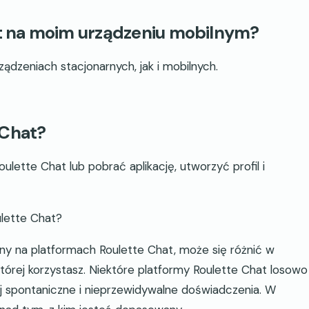
t na moim urządzeniu mobilnym?
ądzeniach stacjonarnych, jak i mobilnych.
 Chat?
lette Chat lub pobrać aplikację, utworzyć profil i
lette Chat?
y na platformach Roulette Chat, może się różnić w
z której korzystasz. Niektóre platformy Roulette Chat losowo
j spontaniczne i nieprzewidywalne doświadczenia. W