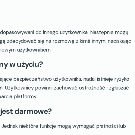
wo dopasowywani do innego użytkownika. Następnie mogą
gą zdecydować się na rozmowę z kimś innym, naciskając
z nowym użytkownikiem.
ny w użyciu?
jące bezpieczeństwo użytkownika, nadal istnieje ryzyko
ń. Użytkownicy powinni zachować ostrożność i zgłaszać
arcia platformy.
t jest darmowe?
e. Jednak niektóre funkcje mogą wymagać płatności lub