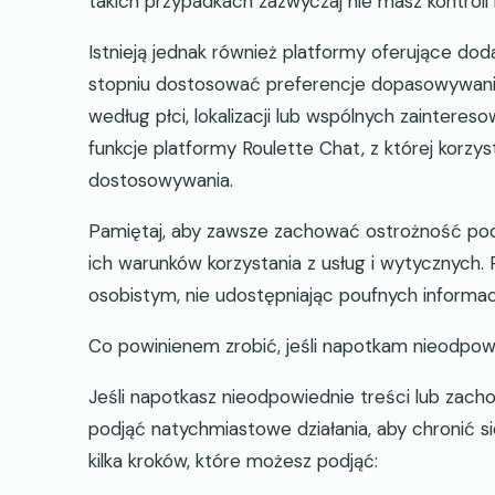
takich przypadkach zazwyczaj nie masz kontroli
Istnieją jednak również platformy oferujące dod
stopniu dostosować preferencje dopasowywania.
według płci, lokalizacji lub wspólnych zainteres
funkcje platformy Roulette Chat, z której korzy
dostosowywania.
Pamiętaj, aby zawsze zachować ostrożność podc
ich warunków korzystania z usług i wytycznych.
osobistym, nie udostępniając poufnych informac
Co powinienem zrobić, jeśli napotkam nieodpow
Jeśli napotkasz nieodpowiednie treści lub zacho
podjąć natychmiastowe działania, aby chronić si
kilka kroków, które możesz podjąć: