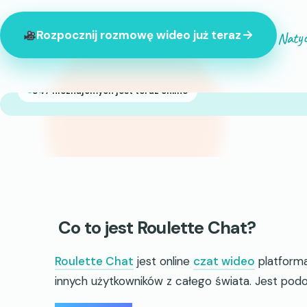
Natyc
Rozpocznij rozmowę wideo już teraz
847 nieznajomych jest teraz online
Co to jest Roulette Chat?
Roulette Chat
jest online
czat wideo
platforma
innych użytkowników z całego świata. Jest po