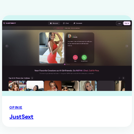
OPINIE
JustSext