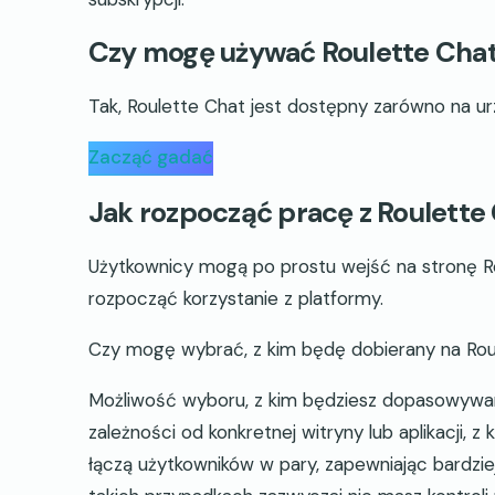
Czy mogę używać Roulette Cha
Tak, Roulette Chat jest dostępny zarówno na urz
Zacząć gadać
Jak rozpocząć pracę z Roulette
Użytkownicy mogą po prostu wejść na stronę Rou
rozpocząć korzystanie z platformy.
Czy mogę wybrać, z kim będę dobierany na Rou
Możliwość wyboru, z kim będziesz dopasowywan
zależności od konkretnej witryny lub aplikacji, 
łączą użytkowników w pary, zapewniając bardzie