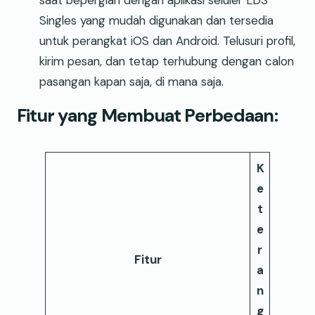
Singles yang mudah digunakan dan tersedia
untuk perangkat iOS dan Android. Telusuri profil,
kirim pesan, dan tetap terhubung dengan calon
pasangan kapan saja, di mana saja.
Fitur yang Membuat Perbedaan:
K
e
t
e
r
Fitur
a
n
g