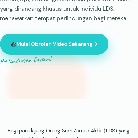
yang dirancang khusus untuk individu LDS,
menawarkan tempat perlindungan bagi mereka…
Mulai Obrolan Video Sekarang
Pertandingan Instan!
847 orang asing sedang online saat ini
Bagi para lajang Orang Suci Zaman Akhir (LDS) yang