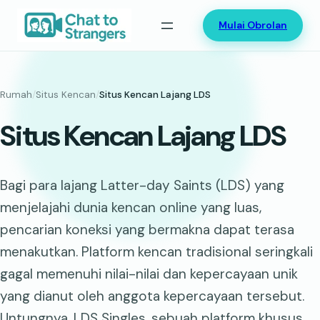
Lewati
Mulai Obrolan
ke
konten
Rumah
/
Situs Kencan
/
Situs Kencan Lajang LDS
Situs Kencan Lajang LDS
Bagi para lajang Latter-day Saints (LDS) yang
menjelajahi dunia kencan online yang luas,
pencarian koneksi yang bermakna dapat terasa
menakutkan. Platform kencan tradisional seringkali
gagal memenuhi nilai-nilai dan kepercayaan unik
yang dianut oleh anggota kepercayaan tersebut.
Untungnya, LDS Singles, sebuah platform khusus