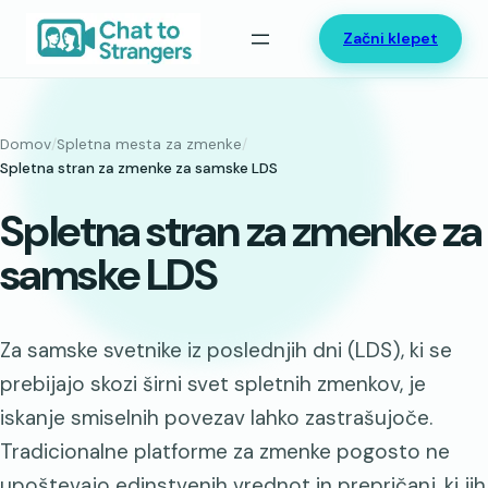
Preskoči
Začni klepet
na
vsebino
Domov
/
Spletna mesta za zmenke
/
Spletna stran za zmenke za samske LDS
Spletna stran za zmenke za
samske LDS
Za samske svetnike iz poslednjih dni (LDS), ki se
prebijajo skozi širni svet spletnih zmenkov, je
iskanje smiselnih povezav lahko zastrašujoče.
Tradicionalne platforme za zmenke pogosto ne
upoštevajo edinstvenih vrednot in prepričanj, ki jih