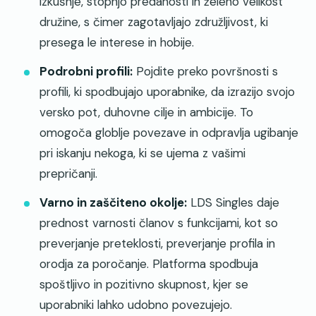
izkušnje, stopnjo predanosti in želeno velikost
družine, s čimer zagotavljajo združljivost, ki
presega le interese in hobije.
Podrobni profili:
Pojdite preko površnosti s
profili, ki spodbujajo uporabnike, da izrazijo svojo
versko pot, duhovne cilje in ambicije. To
omogoča globlje povezave in odpravlja ugibanje
pri iskanju nekoga, ki se ujema z vašimi
prepričanji.
Varno in zaščiteno okolje:
LDS Singles daje
prednost varnosti članov s funkcijami, kot so
preverjanje preteklosti, preverjanje profila in
orodja za poročanje. Platforma spodbuja
spoštljivo in pozitivno skupnost, kjer se
uporabniki lahko udobno povezujejo.