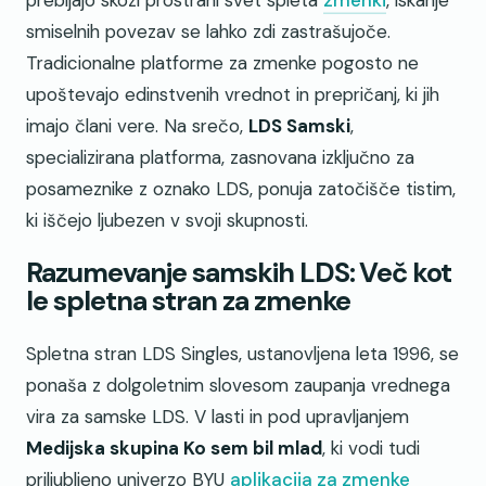
prebijajo skozi prostrani svet spleta
zmenki
, iskanje
smiselnih povezav se lahko zdi zastrašujoče.
Tradicionalne platforme za zmenke pogosto ne
upoštevajo edinstvenih vrednot in prepričanj, ki jih
imajo člani vere. Na srečo,
LDS Samski
,
specializirana platforma, zasnovana izključno za
posameznike z oznako LDS, ponuja zatočišče tistim,
ki iščejo ljubezen v svoji skupnosti.
Razumevanje samskih LDS: Več kot
le spletna stran za zmenke
Spletna stran LDS Singles, ustanovljena leta 1996, se
ponaša z dolgoletnim slovesom zaupanja vrednega
vira za samske LDS. V lasti in pod upravljanjem
Medijska skupina Ko sem bil mlad
, ki vodi tudi
priljubljeno univerzo BYU
aplikacija za zmenke