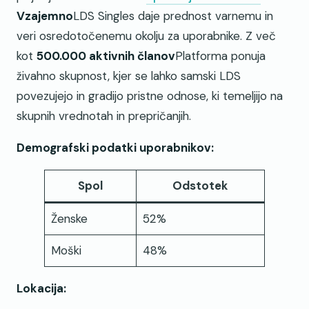
Vzajemno
LDS Singles daje prednost varnemu in
veri osredotočenemu okolju za uporabnike. Z več
kot
500.000 aktivnih članov
Platforma ponuja
živahno skupnost, kjer se lahko samski LDS
povezujejo in gradijo pristne odnose, ki temeljijo na
skupnih vrednotah in prepričanjih.
Demografski podatki uporabnikov:
Spol
Odstotek
Ženske
52%
Moški
48%
Lokacija: