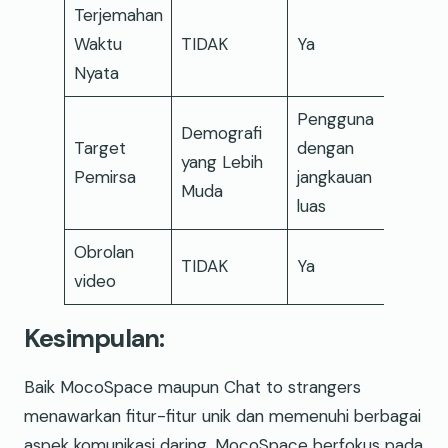
Terjemahan
Waktu
TIDAK
Ya
Nyata
Pengguna
Demografi
Target
dengan
yang Lebih
Pemirsa
jangkauan
Muda
luas
Obrolan
TIDAK
Ya
video
Kesimpulan:
Baik MocoSpace maupun Chat to strangers
menawarkan fitur-fitur unik dan memenuhi berbagai
aspek komunikasi daring. MocoSpace berfokus pada