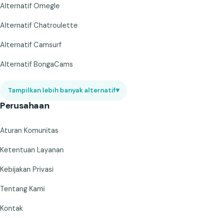
Alternatif Omegle
Alternatif Chatroulette
Alternatif Camsurf
Alternatif BongaCams
Tampilkan lebih banyak alternatif
▾
Perusahaan
Aturan Komunitas
Ketentuan Layanan
Kebijakan Privasi
Tentang Kami
Kontak