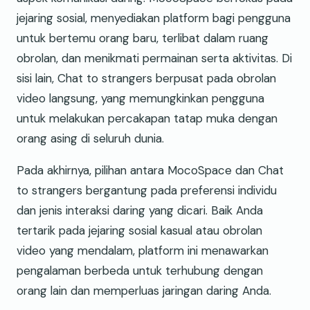
jejaring sosial, menyediakan platform bagi pengguna
untuk bertemu orang baru, terlibat dalam ruang
obrolan, dan menikmati permainan serta aktivitas. Di
sisi lain, Chat to strangers berpusat pada obrolan
video langsung, yang memungkinkan pengguna
untuk melakukan percakapan tatap muka dengan
orang asing di seluruh dunia.
Pada akhirnya, pilihan antara MocoSpace dan Chat
to strangers bergantung pada preferensi individu
dan jenis interaksi daring yang dicari. Baik Anda
tertarik pada jejaring sosial kasual atau obrolan
video yang mendalam, platform ini menawarkan
pengalaman berbeda untuk terhubung dengan
orang lain dan memperluas jaringan daring Anda.