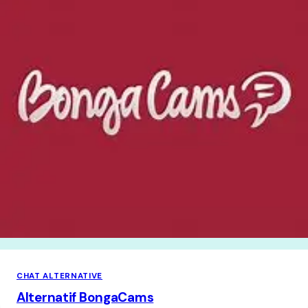
CHAT ALTERNATIVE
Alternatif BongaCams