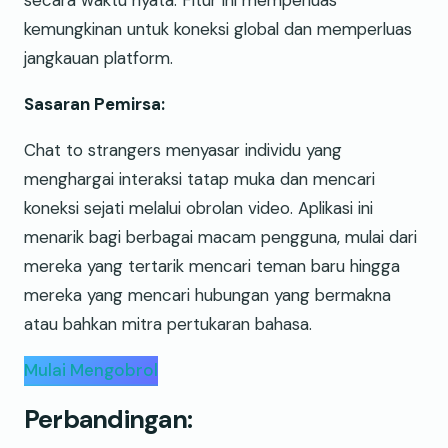
kemungkinan untuk koneksi global dan memperluas
jangkauan platform.
Sasaran Pemirsa:
Chat to strangers menyasar individu yang
menghargai interaksi tatap muka dan mencari
koneksi sejati melalui obrolan video. Aplikasi ini
menarik bagi berbagai macam pengguna, mulai dari
mereka yang tertarik mencari teman baru hingga
mereka yang mencari hubungan yang bermakna
atau bahkan mitra pertukaran bahasa.
Mulai Mengobrol
Perbandingan: