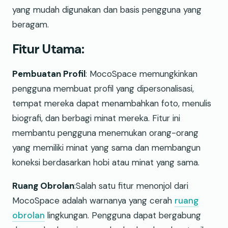
yang mudah digunakan dan basis pengguna yang
beragam.
Fitur Utama:
Pembuatan Profil
: MocoSpace memungkinkan
pengguna membuat profil yang dipersonalisasi,
tempat mereka dapat menambahkan foto, menulis
biografi, dan berbagi minat mereka. Fitur ini
membantu pengguna menemukan orang-orang
yang memiliki minat yang sama dan membangun
koneksi berdasarkan hobi atau minat yang sama.
Ruang Obrolan
:Salah satu fitur menonjol dari
MocoSpace adalah warnanya yang cerah
ruang
obrolan
lingkungan. Pengguna dapat bergabung