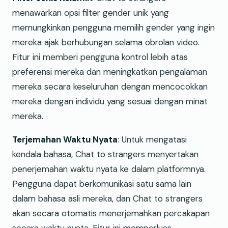
menawarkan opsi filter gender unik yang
memungkinkan pengguna memilih gender yang ingin
mereka ajak berhubungan selama obrolan video.
Fitur ini memberi pengguna kontrol lebih atas
preferensi mereka dan meningkatkan pengalaman
mereka secara keseluruhan dengan mencocokkan
mereka dengan individu yang sesuai dengan minat
mereka.
Terjemahan Waktu Nyata
: Untuk mengatasi
kendala bahasa, Chat to strangers menyertakan
penerjemahan waktu nyata ke dalam platformnya.
Pengguna dapat berkomunikasi satu sama lain
dalam bahasa asli mereka, dan Chat to strangers
akan secara otomatis menerjemahkan percakapan
secara waktu nyata. Fitur ini memperluas