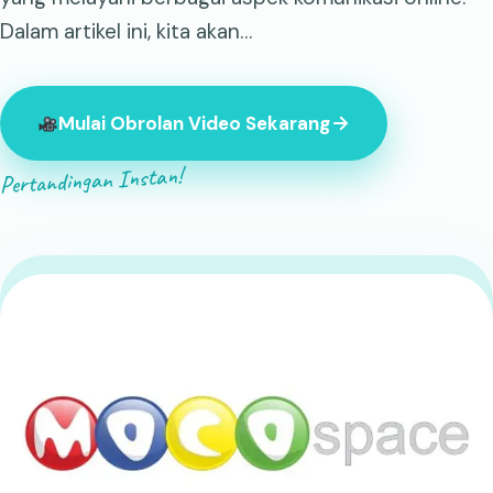
Dalam artikel ini, kita akan…
Mulai Obrolan Video Sekarang
Pertandingan Instan!