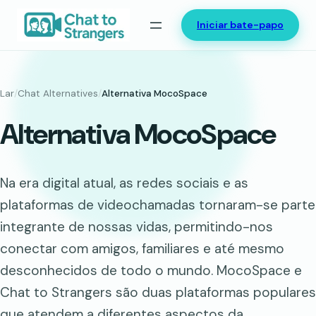
Saltar
Iniciar bate-papo
para
o
conteúdo
Lar
/
Chat Alternatives
/
Alternativa MocoSpace
Alternativa MocoSpace
Na era digital atual, as redes sociais e as
plataformas de videochamadas tornaram-se parte
integrante de nossas vidas, permitindo-nos
conectar com amigos, familiares e até mesmo
desconhecidos de todo o mundo. MocoSpace e
Chat to Strangers são duas plataformas populares
que atendem a diferentes aspectos da