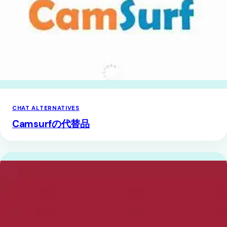
CHAT ALTERNATIVES
Camsurfの代替品