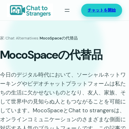
内
チャットを開始
容
を
ス
キ
家
/
Chat Alternatives
/
MocoSpaceの代替品
ッ
MocoSpaceの代替品
プ
今日のデジタル時代において、ソーシャルネットワ
ーキングやビデオチャットプラットフォームは私た
ちの生活に欠かせないものとなり、友人、家族、そ
して世界中の見知らぬ人ともつながることを可能に
しています。MocoSpaceとChat to strangersは、
オンラインコミュニケーションのさまざまな側面に
対応する人気のプラットフォームです。この記事で