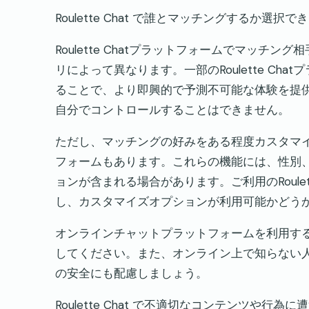
Roulette Chat で誰とマッチングするか選択で
Roulette Chatプラットフォームでマッ
リによって異なります。一部のRoulette C
ることで、より即興的で予測不可能な体験を提
自分でコントロールすることはできません。
ただし、マッチングの好みをある程度カスタマ
フォームもあります。これらの機能には、性別
ョンが含まれる場合があります。ご利用のRoule
し、カスタマイズオプションが利用可能かどう
オンラインチャットプラットフォームを利用す
してください。また、オンライン上で知らない
の安全にも配慮しましょう。
Roulette Chat で不適切なコンテンツや行