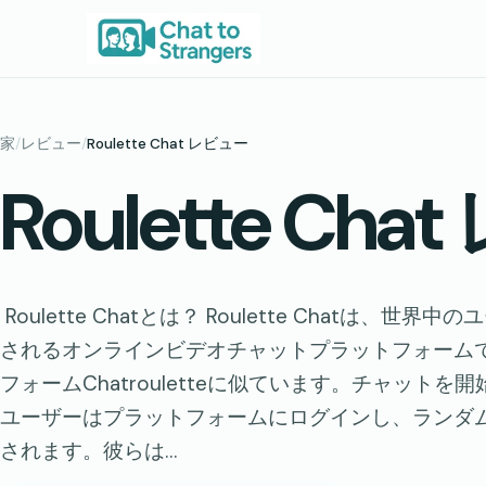
内
容
を
ス
キ
家
/
レビュー
/
Roulette Chat レビュー
ッ
Roulette Ch
プ
Roulette Chatとは？ Roulette Chatは、
されるオンラインビデオチャットプラットフォーム
フォームChatrouletteに似ています。チャットを開始 R
ユーザーはプラットフォームにログインし、ランダ
されます。彼らは…