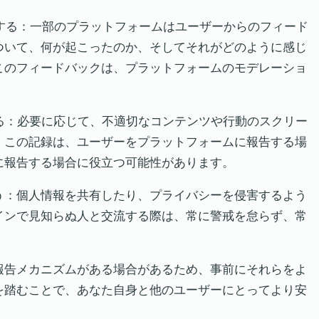
供する：一部のプラットフォームはユーザーからのフィード
ついて、何が起こったのか、そしてそれがどのように感じ
このフィードバックは、プラットフォームのモデレーショ
する：必要に応じて、不適切なコンテンツや行動のスクリー
。この記録は、ユーザーをプラットフォームに報告する場
に報告する場合に役立つ可能性があります。
ょう：個人情報を共有したり、プライバシーを侵害するよう
インで見知らぬ人と交流する際は、常に警戒を怠らず、常
報告メカニズムがある場合があるため、事前にそれらをよ
を踏むことで、あなた自身と他のユーザーにとってより安