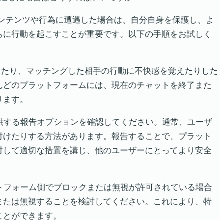
適切なコンテンツや行為に遭遇した場合は、自分自身を保護し、よ
ちに行動を起こすことが重要です。以下の手順をお試しく
遇したり、マッチングした相手の行動に不快感を覚えたりした
んどのプラットフォームには、現在のチャットを終了また
ります。
提供する報告オプションを確認してください。通常、ユーザ
付けたりする方法があります。報告することで、プラット
対して適切な措置を講じ、他のユーザーにとってより安全
ットフォーム側でブロックまたは無視が許可されている場合
または無視することを検討してください。これにより、特
ことができます。