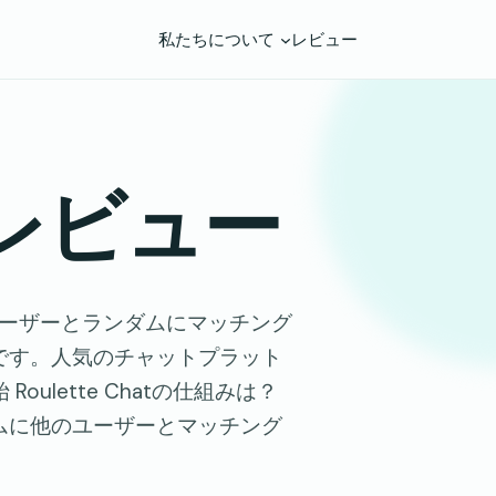
私たちについて
レビュー
at レビュー
世界中のユーザーとランダムにマッチング
です。人気のチャットプラット
oulette Chatの仕組みは？
ムに他のユーザーとマッチング