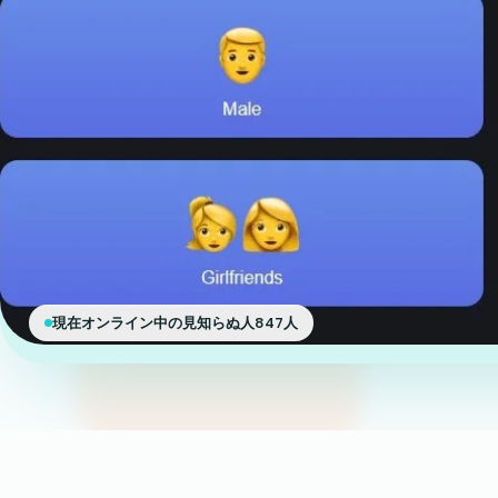
現在オンライン中の見知らぬ人847人