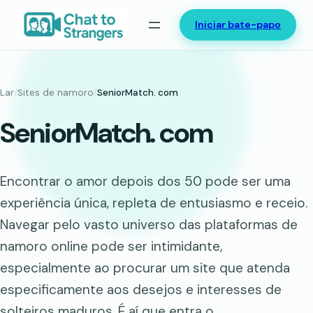
Saltar
Iniciar bate-papo
para
o
conteúdo
Lar
/
Sites de namoro
/
SeniorMatch. com
SeniorMatch. com
Encontrar o amor depois dos 50 pode ser uma
experiência única, repleta de entusiasmo e receio.
Navegar pelo vasto universo das plataformas de
namoro online pode ser intimidante,
especialmente ao procurar um site que atenda
especificamente aos desejos e interesses de
solteiros maduros. É aí que entra o