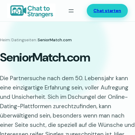
Zum
Chat starten
Inhalt
springen
Heim
/
Datingseiten
/
SeniorMatch.com
SeniorMatch.com
Die Partnersuche nach dem 50. Lebensjahr kann
eine einzigartige Erfahrung sein, voller Aufregung
und Unsicherheit. Sich im Dschungel der Online-
Dating-Plattformen zurechtzufinden, kann
überwältigend sein, besonders wenn man nach
einer Seite sucht, die speziell auf die Wünsche und
Interessen reifer Singles zugeschnitten ist. Hier