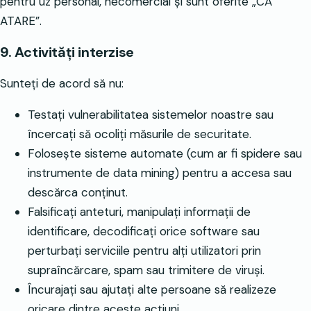
pentru uz personal, necomercial și sunt oferite „CA
ATARE”.
9. Activități interzise
Sunteți de acord să nu:
Testați vulnerabilitatea sistemelor noastre sau
încercați să ocoliți măsurile de securitate.
Folosește sisteme automate (cum ar fi spidere sau
instrumente de data mining) pentru a accesa sau
descărca conținut.
Falsificați anteturi, manipulați informații de
identificare, decodificați orice software sau
perturbați serviciile pentru alți utilizatori prin
supraîncărcare, spam sau trimitere de viruși.
Încurajați sau ajutați alte persoane să realizeze
oricare dintre aceste acțiuni.