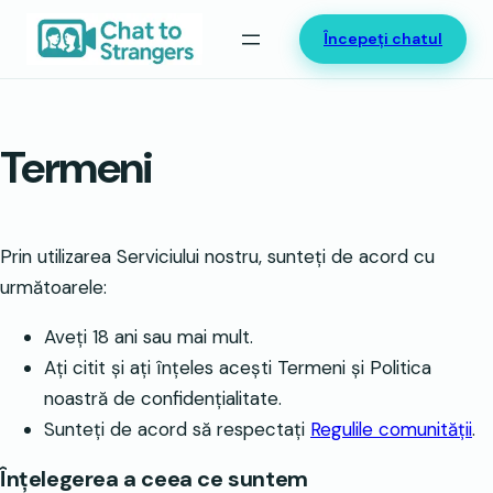
Sari
Începeți chatul
la
conținut
Termeni
Prin utilizarea Serviciului nostru, sunteți de acord cu
următoarele:
Aveți 18 ani sau mai mult.
Ați citit și ați înțeles acești Termeni și Politica
noastră de confidențialitate.
Sunteți de acord să respectați
Regulile comunității
.
Înțelegerea a ceea ce suntem