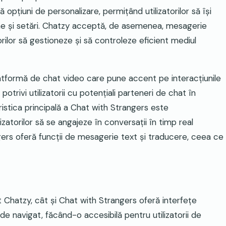
 opțiuni de personalizare, permițând utilizatorilor să își
e și setări. Chatzy acceptă, de asemenea, mesagerie
rilor să gestioneze și să controleze eficient mediul
atformă de chat video care pune accent pe interacțiunile
otrivi utilizatorii cu potențiali parteneri de chat în
eristica principală a Chat with Strangers este
izatorilor să se angajeze în conversații în timp real
gers oferă funcții de mesagerie text și traducere, ceea ce
t Chatzy, cât și Chat with Strangers oferă interfețe
r de navigat, făcând-o accesibilă pentru utilizatorii de