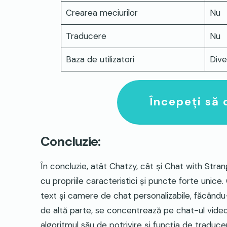
Crearea meciurilor
Nu
Traducere
Nu
Baza de utilizatori
Dive
Începeți să 
Concluzie:
În concluzie, atât Chatzy, cât și Chat with Str
cu propriile caracteristici și puncte forte unic
text și camere de chat personalizabile, făcându-
de altă parte, se concentrează pe chat-ul video,
algoritmul său de potrivire și funcția de traduce