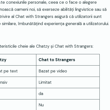
te conexiunile personale, ceea ce o face o alegere
ască oameni noi, să exerseze abilități lingvistice sau să
trivire al Chat with Strangers asigură că utilizatorii sunt
imilare, îmbunătățind experiența generală a utilizatorului.
risticile cheie ale Chatzy și Chat with Strangers:
tzy
Chat to Strangers
t pe text
Bazat pe video
nsiv
Limitat
da
Nu