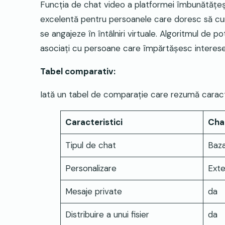
Funcția de chat video a platformei îmbunătățeș
excelentă pentru persoanele care doresc să cuno
se angajeze în întâlniri virtuale. Algoritmul de po
asociați cu persoane care împărtășesc interese s
Tabel comparativ:
Iată un tabel de comparație care rezumă caracte
Caracteristici
Cha
Tipul de chat
Baza
Personalizare
Exte
Mesaje private
da
Distribuire a unui fisier
da