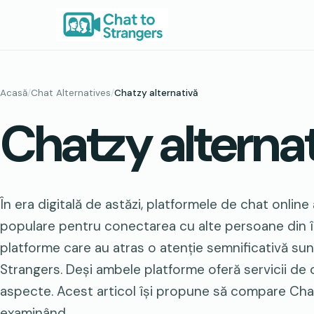
Sari
la
conținut
Acasă
/
Chat Alternatives
/
Chatzy alternativă
Chatzy alterna
În era digitală de astăzi, platformele de chat online
populare pentru conectarea cu alte persoane din î
platforme care au atras o atenție semnificativă su
Strangers. Deși ambele platforme oferă servicii de c
aspecte. Acest articol își propune să compare Chat
examinând...