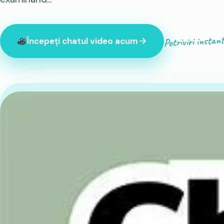
Potriviri instan
Începeți chatul video acum