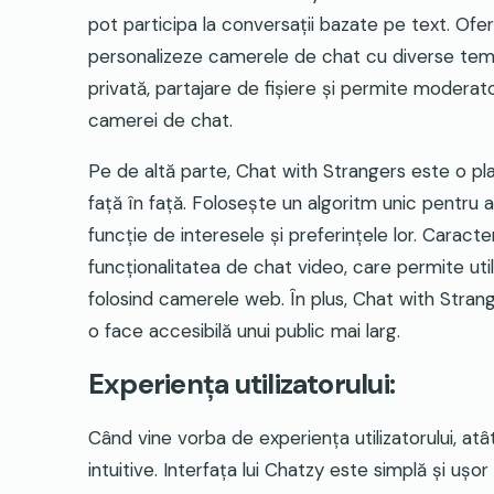
pot participa la conversații bazate pe text. Oferă
personalizeze camerele de chat cu diverse tem
privată, partajare de fișiere și permite moderato
camerei de chat.
Pe de altă parte, Chat with Strangers este o pl
față în față. Folosește un algoritm unic pentru a p
funcție de interesele și preferințele lor. Caract
funcționalitatea de chat video, care permite util
folosind camerele web. În plus, Chat with Stran
o face accesibilă unui public mai larg.
Experiența utilizatorului:
Când vine vorba de experiența utilizatorului, atâ
intuitive. Interfața lui Chatzy este simplă și ușo