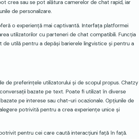
i pot crea sau se pot alătura camerelor de chat rapid, iar
unile de personalizare.
feră o experiență mai captivantă. Interfața platformei
area utilizatorilor cu parteneri de chat compatibili. Funcția
e utilă pentru a depăși barierele lingvistice și pentru a
 de preferințele utilizatorului și de scopul propus. Chatzy
conversații bazate pe text. Poate fi utilizat în diverse
ți bazate pe interese sau chat-uri ocazionale. Opțiunile de
alegere potrivită pentru a crea experiențe unice și
trivit pentru cei care caută interacțiuni față în față.