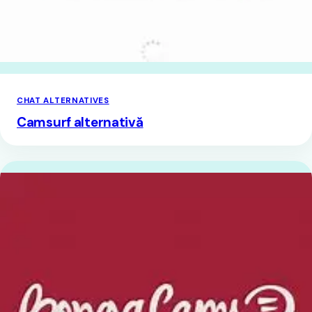
CHAT ALTERNATIVES
Camsurf alternativă