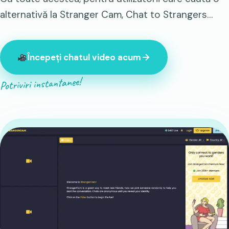
alternativă la Stranger Cam, Chat to Strangers…
Începeți chatul video acum
Potriviri instantanee!