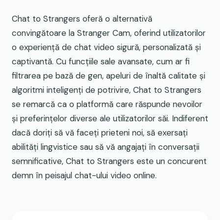
Chat to Strangers oferă o alternativă
convingătoare la Stranger Cam, oferind utilizatorilor
o experiență de chat video sigură, personalizată și
captivantă. Cu funcțiile sale avansate, cum ar fi
filtrarea pe bază de gen, apeluri de înaltă calitate și
algoritmi inteligenți de potrivire, Chat to Strangers
se remarcă ca o platformă care răspunde nevoilor
și preferințelor diverse ale utilizatorilor săi. Indiferent
dacă doriți să vă faceți prieteni noi, să exersați
abilități lingvistice sau să vă angajați în conversații
semnificative, Chat to Strangers este un concurent
demn în peisajul chat-ului video online.