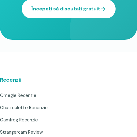
Începeți să discutați gratuit
Recenzii
Omegle Recenzie
Chatroulette Recenzie
Camfrog Recenzie
Strangercam Review