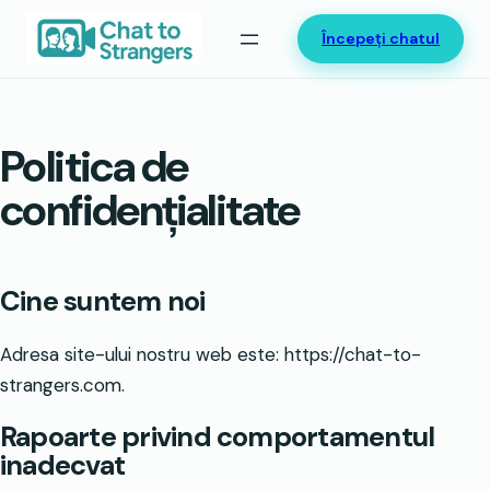
Sari
Începeți chatul
la
conținut
Politica de
confidențialitate
Cine suntem noi
Adresa site-ului nostru web este: https://chat-to-
strangers.com.
Rapoarte privind comportamentul
inadecvat