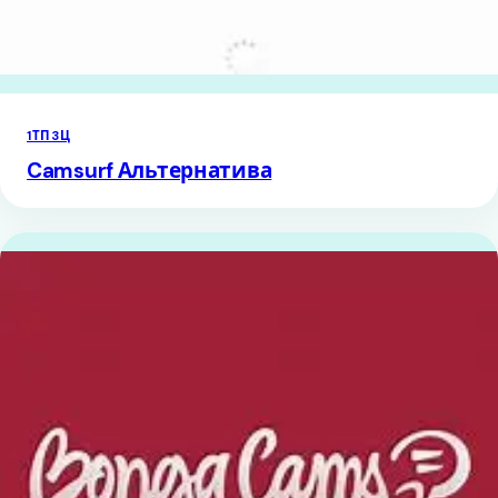
1ТП3Ц
Camsurf Альтернатива