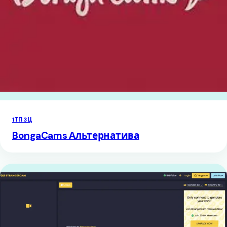
1ТП3Ц
BongaCams Альтернатива