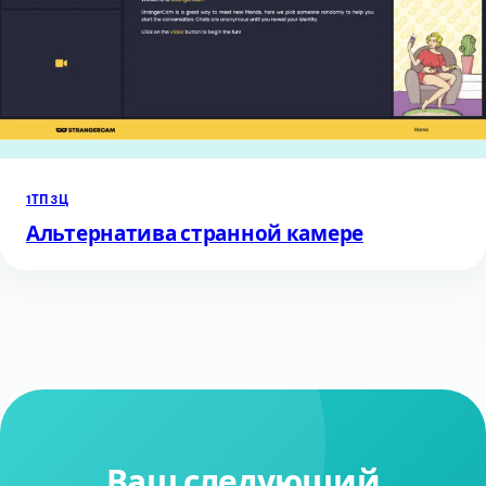
1ТП3Ц
Альтернатива странной камере
Ваш следующий