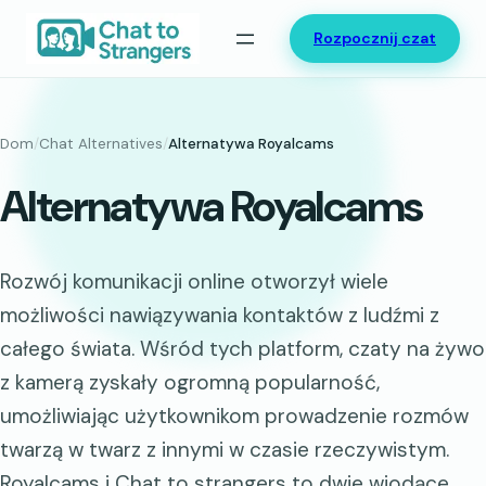
Przejdź
Rozpocznij czat
do
treści
Dom
/
Chat Alternatives
/
Alternatywa Royalcams
Alternatywa Royalcams
Rozwój komunikacji online otworzył wiele
możliwości nawiązywania kontaktów z ludźmi z
całego świata. Wśród tych platform, czaty na żywo
z kamerą zyskały ogromną popularność,
umożliwiając użytkownikom prowadzenie rozmów
twarzą w twarz z innymi w czasie rzeczywistym.
Royalcams i Chat to strangers to dwie wiodące