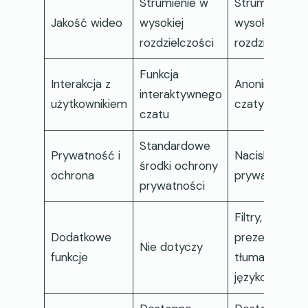
Strumienie w
Strumienie w
Jakość wideo
wysokiej
wysokiej
rozdzielczości
rozdzielczośc
Funkcja
Interakcja z
Anonimowe
interaktywnego
użytkownikiem
czaty wideo
czatu
Standardowe
Prywatność i
Nacisk na
środki ochrony
ochrona
prywatność
prywatności
Filtry, wirtualn
Dodatkowe
prezenty,
Nie dotyczy
funkcje
tłumaczenie
językowe