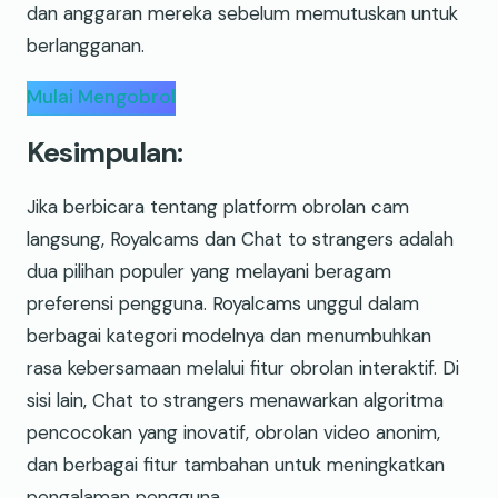
dan anggaran mereka sebelum memutuskan untuk
berlangganan.
Mulai Mengobrol
Kesimpulan:
Jika berbicara tentang platform obrolan cam
langsung, Royalcams dan Chat to strangers adalah
dua pilihan populer yang melayani beragam
preferensi pengguna. Royalcams unggul dalam
berbagai kategori modelnya dan menumbuhkan
rasa kebersamaan melalui fitur obrolan interaktif. Di
sisi lain, Chat to strangers menawarkan algoritma
pencocokan yang inovatif, obrolan video anonim,
dan berbagai fitur tambahan untuk meningkatkan
pengalaman pengguna.