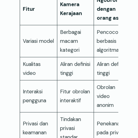
Ngobrol
Kamera
Fitur
dengan
Kerajaan
orang asing
Berbagai
Pencocokan
Variasi model
macam
berbasis
kategori
algoritma
Kualitas
Aliran definisi
Aliran definisi
video
tinggi
tinggi
Obrolan
Interaksi
Fitur obrolan
video
pengguna
interaktif
anonim
Tindakan
Privasi dan
Penekanan
privasi
keamanan
pada privasi
standar