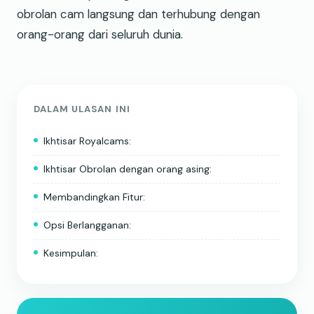
obrolan cam langsung dan terhubung dengan
orang-orang dari seluruh dunia.
DALAM ULASAN INI
Ikhtisar Royalcams:
Ikhtisar Obrolan dengan orang asing:
Membandingkan Fitur:
Opsi Berlangganan:
Kesimpulan: