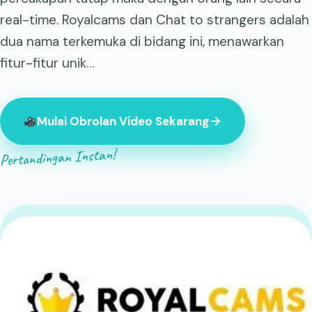
real-time. Royalcams dan Chat to strangers adalah
dua nama terkemuka di bidang ini, menawarkan
fitur-fitur unik…
Mulai Obrolan Video Sekarang
Pertandingan Instan!