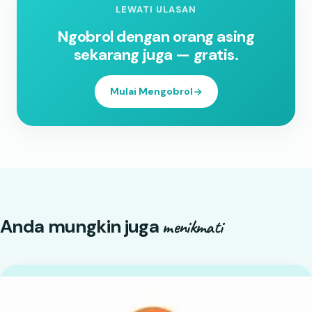
LEWATI ULASAN
Ngobrol dengan orang asing
sekarang juga — gratis.
Mulai Mengobrol
Anda mungkin juga
menikmati