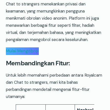
Chat to strangers menekankan privasi dan
keamanan, yang memungkinkan pengguna
menikmati obrolan video anonim. Platform ini juga
menawarkan berbagai fitur seperti filter, hadiah
virtual, dan terjemahan bahasa, yang meningkatkan
pengalaman mengobrol secara keseluruhan.
Mulai Mengobrol
Membandingkan Fitur:
Untuk lebih memahami perbedaan antara Royalcam
dan Chat to strangers, mari kita bahas
perbandingan mendetail mengenai fitur-fitur
utamanya: