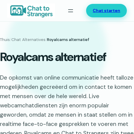
Ga
Chat starten
naar
de
inhoud
Thuis
/
Chat Alternatives
/
Royalcams alternatief
Royalcams alternatief
De opkomst van online communicatie heeft talloze
mogelijkheden gecreëerd om in contact te komen
met mensen over de hele wereld. Live
webcamchatdiensten zijn enorm populair
geworden, omdat ze mensen in staat stellen om in
realtime face-to-face gesprekken te voeren met
anderen. Royalcams en Chat to Strangers zijn twee