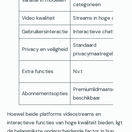
Variatie in modellen
categorieën
Video kwaliteit
Streams in hoge definitie
Gebruikersinteractie
Interactieve chatfunctie
Standaard
Privacy en veiligheid
privacymaatregelen
Extra functies
N.v.t
Premiumlidmaatschappen
Abonnementsopties
beschikbaar
Hoewel beide platforms videostreams en
interactieve functies van hoge kwaliteit bieden, ligt
de belangrijkste onderscheidende factor in hun