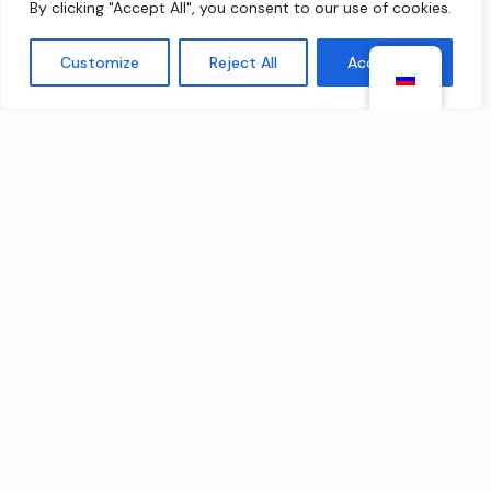
By clicking "Accept All", you consent to our use of cookies.
общаться с пользователями из определенных
стран или регионов. Эта функция позволяет
Customize
Reject All
Accept All
пользователям вести более
целенаправленное общение в зависимости от
их предпочтений.
Могу ли я общаться только с
женщинами или мужчинами
по номеру Shagle?
Shagle предоставляет премиум-участникам
гендерные фильтры, которые позволяют им
выбирать пол, с которым они хотели бы
общаться. Эта функция может помочь
пользователям сузить список собеседников в
зависимости от их предпочтений.