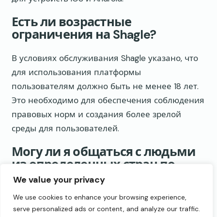
Есть ли возрастные
ограничения на Shagle?
В условиях обслуживания Shagle указано, что
для использования платформы
пользователям должно быть не менее 18 лет.
Это необходимо для обеспечения соблюдения
правовых норм и создания более зрелой
среды для пользователей.
Могу ли я общаться с людьми
из определенных стран по
номеру Shagle?
We value your privacy
We use cookies to enhance your browsing experience,
Shagle предлагает фильтры местоположения
serve personalized ads or content, and analyze our traffic.
для премиум-участников, что позволяет им