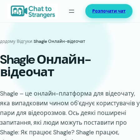
Перейти
Розпочати чат
до
вмісту
додому
/
Відгуки
/
Shagle Онлайн-відеочат
Shagle Онлайн-
відеочат
Shagle – це онлайн-платформа для відеочату,
яка випадковим чином об’єднує користувачів у
пари для відеорозмов. Ось деякі поширені
запитання, які люди можуть поставити про
Shagle: Як працює Shagle? Shagle працює,