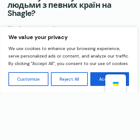
людьми з певних країн на
Shagle?
Shagle пропонує фільтри розташування для
We value your privacy
преміум-учасників, що дозволяє їм
зв’язуватися з користувачами з певних країн
We use cookies to enhance your browsing experience,
або регіонів. Ця функція дозволяє
serve personalized ads or content, and analyze our traffic.
By clicking "Accept All", you consent to our use of cookies.
користувачам вести більш цілеспрямовані
розмови на основі їхніх уподобань.
Customize
Reject All
Accept All
Чи можу я спілкуватися лише з
жінками чи чоловіками на
Shagle?
Shagle надає гендерні фільтри для преміум-
учасників, що дозволяє їм вибрати стать, з
якою вони хотіли б спілкуватися. Ця функція