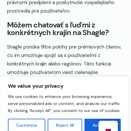
právnymi predpismi a poskytnutie vyspelejšieho
prostredia pre používateľov.
Môžem chatovať s ľuďmi z
konkrétnych krajín na Shagle?
Shagle ponúka filtre polohy pre prémiových členov,
čo im umožňuje spojiť sa s používateľmi z
konkrétnych krajín alebo regiónov. Táto funkcia
umožňuje používateľom viesť cielenejšie
konverzácie na základe ich preferencií.
We value your privacy
Môžem chatovať iba so ženami
We use cookies to enhance your browsing experience,
alebo mužmi na Shagle?
serve personalized ads or content, and analyze our traffic.
By clicking "Accept All", you consent to our use of cookies.
Shagle poskytuje prémiovým členom filtre pohlavia,
ktoré im umožňujú vybrať si pohlavie, s ktorým by
Customize
Reject All
Accept All