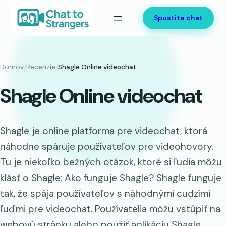
Prejsť
Spustite chat
na
obsah
Domov
/
Recenzie
/
Shagle Online videochat
Shagle Online videochat
Shagle je online platforma pre videochat, ktorá
náhodne spáruje používateľov pre videohovory.
Tu je niekoľko bežných otázok, ktoré si ľudia môžu
klásť o Shagle: Ako funguje Shagle? Shagle funguje
tak, že spája používateľov s náhodnými cudzími
ľuďmi pre videochat. Používatelia môžu vstúpiť na
webovú stránku alebo použiť aplikáciu Shagle,