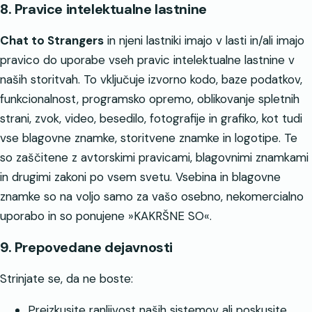
8. Pravice intelektualne lastnine
Chat to Strangers
in njeni lastniki imajo v lasti in/ali imajo
pravico do uporabe vseh pravic intelektualne lastnine v
naših storitvah. To vključuje izvorno kodo, baze podatkov,
funkcionalnost, programsko opremo, oblikovanje spletnih
strani, zvok, video, besedilo, fotografije in grafiko, kot tudi
vse blagovne znamke, storitvene znamke in logotipe. Te
so zaščitene z avtorskimi pravicami, blagovnimi znamkami
in drugimi zakoni po vsem svetu. Vsebina in blagovne
znamke so na voljo samo za vašo osebno, nekomercialno
uporabo in so ponujene »KAKRŠNE SO«.
9. Prepovedane dejavnosti
Strinjate se, da ne boste:
Preizkusite ranljivost naših sistemov ali poskusite