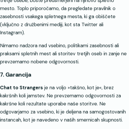
tretje osebe, boste preusmerjeni na njihovo spletno
mesto. Toplo priporočamo, da pregledate pravilnik o
zasebnosti vsakega spletnega mesta, ki ga obiščete
(vključno z družbenimi mediji, kot sta Twitter ali
Instagram).
Nimamo nadzora nad vsebino, politikami zasebnosti ali
praksami spletnih mest ali storitev tretjih oseb in zanje ne
prevzemamo nobene odgovornosti.
7. Garancija
Chat to Strangers
je na voljo »takšno, kot je«, brez
kakršnih koli jamstev. Ne prevzemamo odgovornosti za
kakršne koli rezultate uporabe naše storitve. Ne
odgovarjamo za vsebino, ki je deljena na samogostovanih
instancah, kot je navedeno v naših smernicah skupnosti.