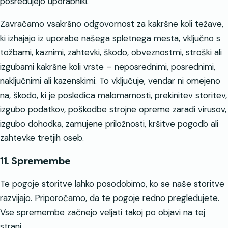
posredujejo uporabniki.
Zavračamo vsakršno odgovornost za kakršne koli težave,
ki izhajajo iz uporabe našega spletnega mesta, vključno s
tožbami, kaznimi, zahtevki, škodo, obveznostmi, stroški ali
izgubami kakršne koli vrste – neposrednimi, posrednimi,
naključnimi ali kazenskimi. To vključuje, vendar ni omejeno
na, škodo, ki je posledica malomarnosti, prekinitev storitev,
izgubo podatkov, poškodbe strojne opreme zaradi virusov,
izgubo dohodka, zamujene priložnosti, kršitve pogodb ali
zahtevke tretjih oseb.
11. Spremembe
Te pogoje storitve lahko posodobimo, ko se naše storitve
razvijajo. Priporočamo, da te pogoje redno pregledujete.
Vse spremembe začnejo veljati takoj po objavi na tej
strani.