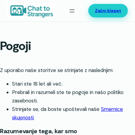
Preskoči
Začni klepet
na
vsebino
Pogoji
Z uporabo naše storitve se strinjate z naslednjim:
Stari ste 18 let ali več.
Prebrali in razumeli ste te pogoje in našo politiko
zasebnosti.
Strinjate se, da boste upoštevali naše
Smernice
skupnosti
.
Razumevanje tega, kar smo