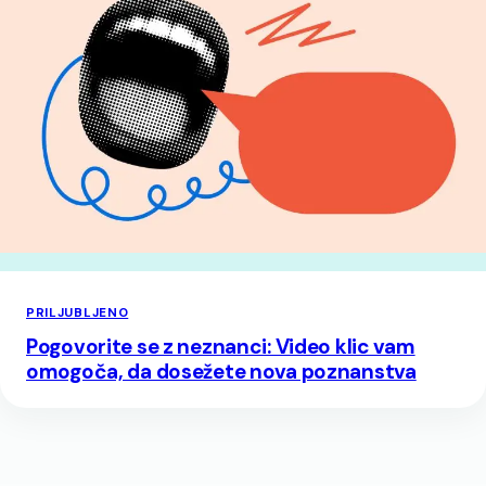
PRILJUBLJENO
Pogovorite se z neznanci: Video klic vam
omogoča, da dosežete nova poznanstva