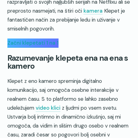
razpravljati o svojih najljubših serijah na Netflixu ali se
preprosto nasmejati, na štiri oči
kamera
Klepet je
fantastičen način za prebijanje ledu in uživanje v
smiselnih pogovorih.
Začni klepetati 1 na 1
Razumevanje klepeta ena na ena s
kamero
Klepet z eno kamero spreminja digitalno
komunikacijo, saj omogoča osebne interakcije v
realnem času. S to platformo se lahko zasebno
udeležujem
video klici
z ljudmi po vsem svetu.
Ustvarja bolj intimno in dinamično izkušnjo, saj mi
omogoča, da vidim in slišim drugo osebo v realnem
času, zaradi česar so pogovori bolj osebni v