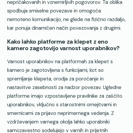
nepričakovanih in vznemirljivih pogovorov. Ta oblika
spodbuja smiselne povezave in omogoča
nemoteno komunikacijo, ne glede na fizično razdaljo,
kar ponuja dinamičen način povezovanja z drugimi.
Kako lahko platforme za klepet z eno
kamero zagotovijo varnost uporabnikov?
Varnost uporabnikov na platformah za klepet s
kamero je zagotovljena s funkcijami, kot so
spremljanje klepeta, orodja za poročanje in
nastavitve zasebnosti za nadzor povezav. Ugledne
platforme imajo vzpostavljene pravilnike za zaščito
uporabnikov, vključno s starostnimi omejitvami in
smernicami za prijavo neprimernega vedenja. Z
vzdrževanjem varnega okolja lahko uporabniki
samozavestno sodelujejo v varnih in prijetnih