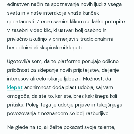
edinstven način za spoznavanje novih ljudi z vsega
sveta in v naše interakcije vnaša kanček
spontanosti. Z enim samim klikom se lahko potopite
v zasebni video klic, ki ustvari bolj osebno in
privlačno izkušnjo v primerjavi s tradicionalnimi
besedilnimi ali skupinskimi klepeti.
Ugotovil/a sem, da te platforme ponujajo odlično
priložnost za sklepanje novih prijateljstev, deljenje
interesov ali celo iskanje ljubezni. Možnost, da
klepet
anonimnost doda plast udobja, saj vam
omogoča, da ste to, kar ste, brez kakršnega koli
pritiska. Poleg tega je udobje prijave in takojšnjega
povezovanja z neznancem še bolj razburljivo.
Ne glede na to, ali želite pokazati svoje talente,