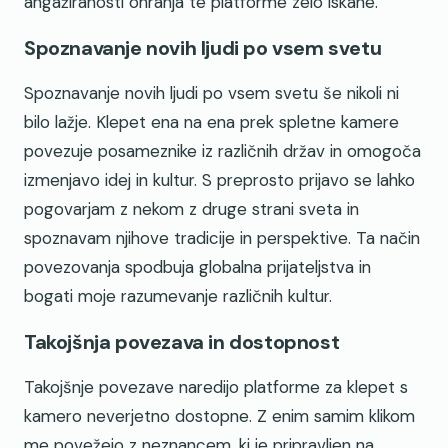
angažiranosti ohranja te platforme zelo iskane.
Spoznavanje novih ljudi po vsem svetu
Spoznavanje novih ljudi po vsem svetu še nikoli ni
bilo lažje. Klepet ena na ena prek spletne kamere
povezuje posameznike iz različnih držav in omogoča
izmenjavo idej in kultur. S preprosto prijavo se lahko
pogovarjam z nekom z druge strani sveta in
spoznavam njihove tradicije in perspektive. Ta način
povezovanja spodbuja globalna prijateljstva in
bogati moje razumevanje različnih kultur.
Takojšnja povezava in dostopnost
Takojšnje povezave naredijo platforme za klepet s
kamero neverjetno dostopne. Z enim samim klikom
me povežejo z neznancem, ki je pripravljen na