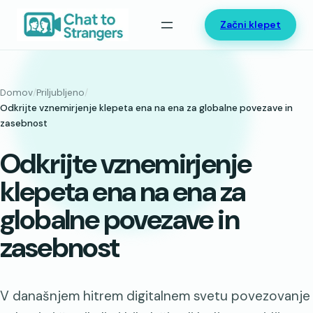
Preskoči
Začni klepet
na
vsebino
Domov
/
Priljubljeno
/
Odkrijte vznemirjenje klepeta ena na ena za globalne povezave in
zasebnost
Odkrijte vznemirjenje
klepeta ena na ena za
globalne povezave in
zasebnost
V današnjem hitrem digitalnem svetu povezovanje