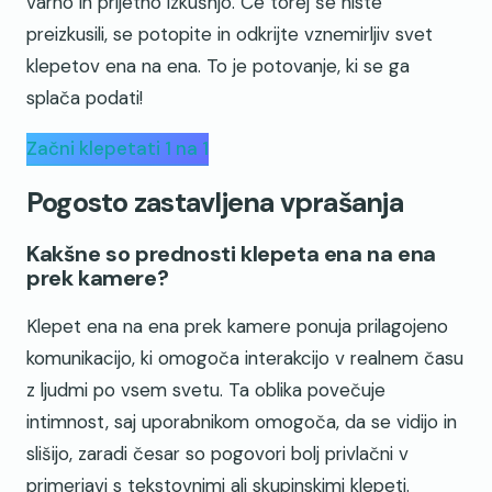
varno in prijetno izkušnjo. Če torej še niste
preizkusili, se potopite in odkrijte vznemirljiv svet
klepetov ena na ena. To je potovanje, ki se ga
splača podati!
Začni klepetati 1 na 1
Pogosto zastavljena vprašanja
Kakšne so prednosti klepeta ena na ena
prek kamere?
Klepet ena na ena prek kamere ponuja prilagojeno
komunikacijo, ki omogoča interakcijo v realnem času
z ljudmi po vsem svetu. Ta oblika povečuje
intimnost, saj uporabnikom omogoča, da se vidijo in
slišijo, zaradi česar so pogovori bolj privlačni v
primerjavi s tekstovnimi ali skupinskimi klepeti.