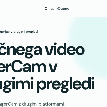
O nas
Ocene
erjavi z drugimi pregledi
učnega video
gerCam v
ugimi pregledi
angerCam z drugimi platformami.