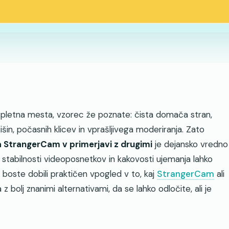
spletna mesta, vzorec že poznate: čista domača stran,
n, počasnih klicev in vprašljivega moderiranja. Zato
a StrangerCam v primerjavi z drugimi
je dejansko vredno
, stabilnosti videoposnetkov in kakovosti ujemanja lahko
boste dobili praktičen vpogled v to, kaj
StrangerCam
ali
z bolj znanimi alternativami, da se lahko odločite, ali je