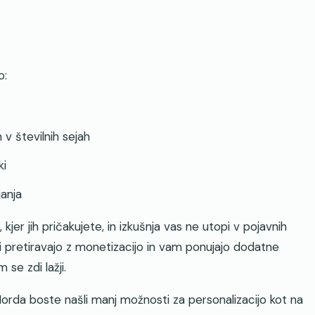
o:
v številnih sejah
ki
anja
er jih pričakujete, in izkušnja vas ne utopi v pojavnih
ti pretiravajo z monetizacijo in vam ponujajo dodatne
se zdi lažji.
orda boste našli manj možnosti za personalizacijo kot na