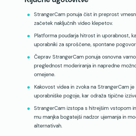
StrangerCam ponuja čist in preprost vmesnik 
začetek naključnih video klepetov.
Platforma poudarja hitrost in uporabnost, 
uporabniki za sproščene, spontane pogovor
Čeprav StrangerCam ponuja osnovna varnostn
preglednost moderiranja in napredne možnosti
omejene.
Kakovost videa in zvoka na StrangerCam je n
uporabniške pogoje, kar odraža tipične izziv
StrangerCam izstopa s hitrejšim vstopom i
mu manjka bogatejši nadzor ujemanja in mo
alternativah.