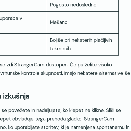
Pogosto nedosledno
 uporaba v
Mešano
Boljše pri nekaterih plačljivih
tekmecih
, se zdi StrangerCam dostopen. Če pa želite visoko
li vrhunske kontrole skupnosti, imajo nekatere alternative še
 izkušnja
 se povežete in nadaljujete, ko klepet ne klikne. Sliši se
 klepet obvladuje tega prehoda gladko. StrangerCam
bno, ko uporabljate storitev, ki je namenjena spontanemu in