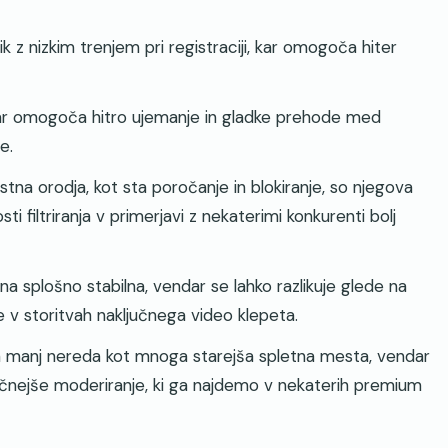
z nizkim trenjem pri registraciji, kar omogoča hiter
kar omogoča hitro ujemanje in gladke prehode med
e.
a orodja, kot sta poročanje in blokiranje, so njegova
 filtriranja v primerjavi z nekaterimi konkurenti bolj
a splošno stabilna, vendar se lahko razlikuje glede na
e v storitvah naključnega video klepeta.
n manj nereda kot mnoga starejša spletna mesta, vendar
čnejše moderiranje, ki ga najdemo v nekaterih premium