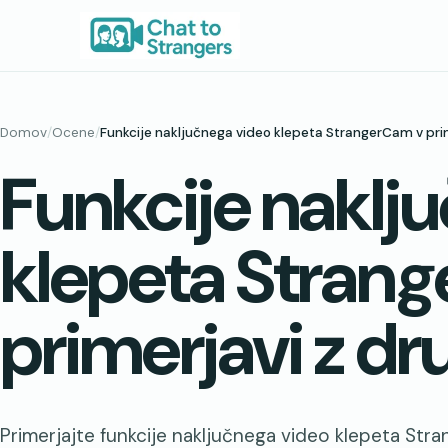
Preskoči
na
vsebino
Domov
/
Ocene
/
Funkcije naključnega video klepeta StrangerCam v prim
Funkcije naklj
klepeta Stran
primerjavi z dr
Primerjajte funkcije naključnega video klepeta Str