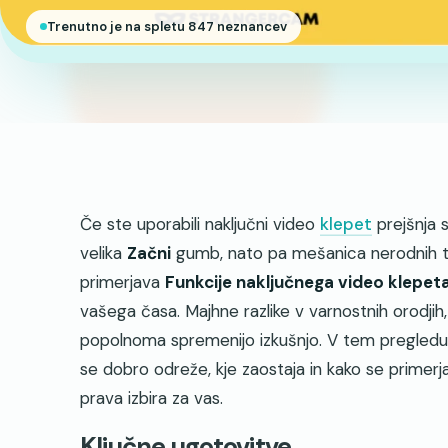
Trenutno je na spletu 847 neznancev
Če ste uporabili naključni video
klepet
prejšnja 
velika
Začni
gumb, nato pa mešanica nerodnih tiši
primerjava
Funkcije naključnega video klepet
vašega časa. Majhne razlike v varnostnih orodjih
popolnoma spremenijo izkušnjo. V tem pregledu 
se dobro odreže, kje zaostaja in kako se primerja 
prava izbira za vas.
Ključne ugotovitve