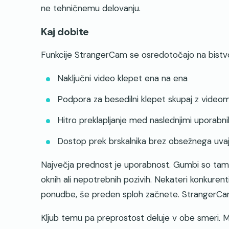
ne tehničnemu delovanju.
Kaj dobite
Funkcije StrangerCam se osredotočajo na bistv
Naključni video klepet ena na ena
Podpora za besedilni klepet skupaj z videom 
Hitro preklapljanje med naslednjimi uporabni
Dostop prek brskalnika brez obsežnega uvaj
Največja prednost je uporabnost. Gumbi so tam, kj
oknih ali nepotrebnih pozivih. Nekateri konkuren
ponudbe, še preden sploh začnete. StrangerCam 
Kljub temu pa preprostost deluje v obe smeri. M