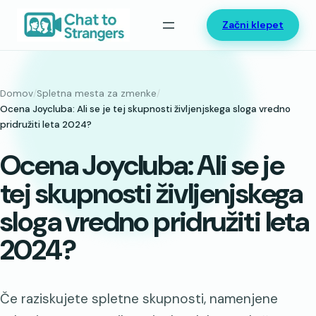
Preskoči
Začni klepet
na
vsebino
Domov
/
Spletna mesta za zmenke
/
Ocena Joycluba: Ali se je tej skupnosti življenjskega sloga vredno
pridružiti leta 2024?
Ocena Joycluba: Ali se je
tej skupnosti življenjskega
sloga vredno pridružiti leta
2024?
Če raziskujete spletne skupnosti, namenjene