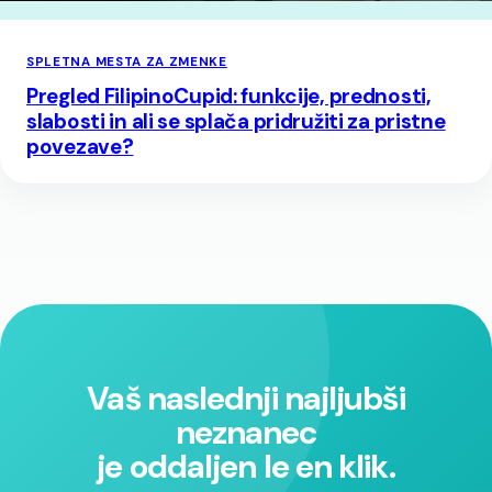
SPLETNA MESTA ZA ZMENKE
Pregled FilipinoCupid: funkcije, prednosti,
slabosti in ali se splača pridružiti za pristne
povezave?
Vaš naslednji najljubši
neznanec
je oddaljen le en klik.