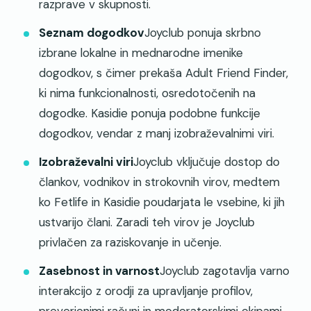
razprave v skupnosti.
Seznam dogodkov
Joyclub ponuja skrbno
izbrane lokalne in mednarodne imenike
dogodkov, s čimer prekaša Adult Friend Finder,
ki nima funkcionalnosti, osredotočenih na
dogodke. Kasidie ponuja podobne funkcije
dogodkov, vendar z manj izobraževalnimi viri.
Izobraževalni viri
Joyclub vključuje dostop do
člankov, vodnikov in strokovnih virov, medtem
ko Fetlife in Kasidie poudarjata le vsebine, ki jih
ustvarijo člani. Zaradi teh virov je Joyclub
privlačen za raziskovanje in učenje.
Zasebnost in varnost
Joyclub zagotavlja varno
interakcijo z orodji za upravljanje profilov,
preverjenimi računi in moderatorskimi ekipami.