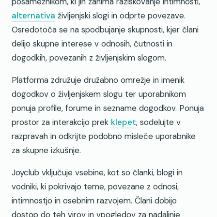
posameznikom, ki jih zanima raziskovanje intimnosti,
alternativa
življenjski slogi in odprte povezave.
Osredotoča se na spodbujanje skupnosti, kjer člani
delijo skupne interese v odnosih, čutnosti in
dogodkih, povezanih z življenjskim slogom.
Platforma združuje družabno omrežje in imenik
dogodkov o življenjskem slogu ter uporabnikom
ponuja profile, forume in sezname dogodkov. Ponuja
prostor za interakcijo prek
klepet
, sodelujte v
razpravah in odkrijte podobno misleče uporabnike
za skupne izkušnje.
Joyclub vključuje vsebine, kot so članki, blogi in
vodniki, ki pokrivajo teme, povezane z odnosi,
intimnostjo in osebnim razvojem. Člani dobijo
dostop do teh virov in vpogledov za nadaljnje