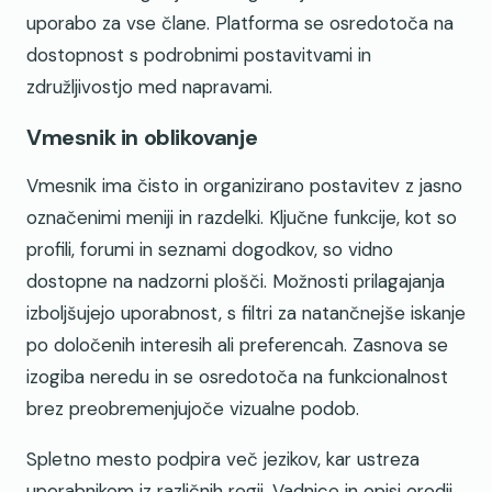
uporabo za vse člane. Platforma se osredotoča na
dostopnost s podrobnimi postavitvami in
združljivostjo med napravami.
Vmesnik in oblikovanje
Vmesnik ima čisto in organizirano postavitev z jasno
označenimi meniji in razdelki. Ključne funkcije, kot so
profili, forumi in seznami dogodkov, so vidno
dostopne na nadzorni plošči. Možnosti prilagajanja
izboljšujejo uporabnost, s filtri za natančnejše iskanje
po določenih interesih ali preferencah. Zasnova se
izogiba neredu in se osredotoča na funkcionalnost
brez preobremenjujoče vizualne podob.
Spletno mesto podpira več jezikov, kar ustreza
uporabnikom iz različnih regij. Vadnice in opisi orodij