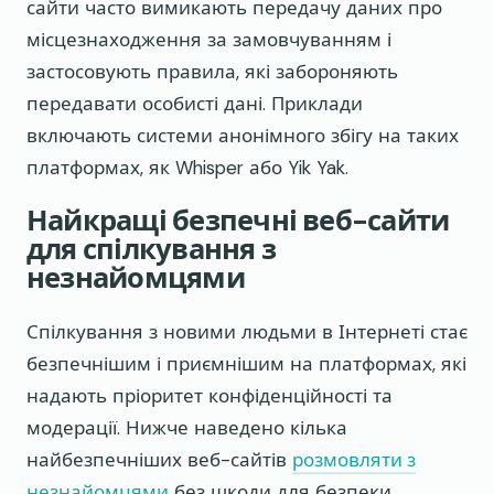
сайти часто вимикають передачу даних про
місцезнаходження за замовчуванням і
застосовують правила, які забороняють
передавати особисті дані. Приклади
включають системи анонімного збігу на таких
платформах, як Whisper або Yik Yak.
Найкращі безпечні веб-сайти
для спілкування з
незнайомцями
Спілкування з новими людьми в Інтернеті стає
безпечнішим і приємнішим на платформах, які
надають пріоритет конфіденційності та
модерації. Нижче наведено кілька
найбезпечніших веб-сайтів
розмовляти з
незнайомцями
без шкоди для безпеки.