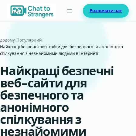
Перейти
Розпочати чат
до
вмісту
додому
/
Популярний
/
Найкращі безпечні веб-сайти для безпечного та анонімного
спілкування з незнайомими людьми в Інтернеті
Найкращі безпечні
веб-сайти для
безпечного та
анонімного
спілкування з
незнайомими