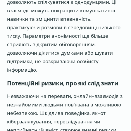
дозволяють спілкуватися з однодумцями. Ці
взаємодії можуть покращити комунікативні
навички та зміцнити впевненість,
практикуючи розмови в середовищі низького
тиску. Параметри анонімності ще більше
сприяють відкритим обговоренням,
дозволяючи ділитися думками або шукати
підтримки, не розкриваючи особисту
інформацію.
Потенційні ризики, про які слід знати
Незважаючи на переваги, онлайн-взаємодія з
незнайомими людьми пов’язана з можливою
небезпекою. Шкідлива поведінка, як-от
кіберзалякування, переслідування чи
неприйнятний вміст, створює значні ризики.