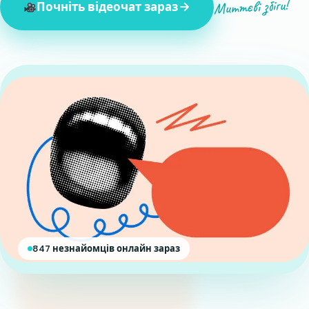
Миттєві збіги!
Почніть відеочат зараз
847 незнайомців онлайн зараз