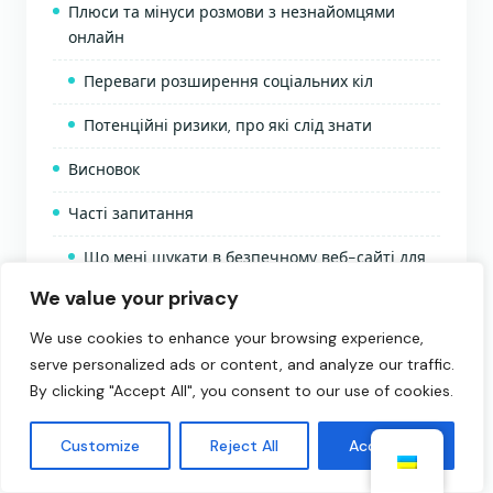
Плюси та мінуси розмови з незнайомцями
онлайн
Переваги розширення соціальних кіл
Потенційні ризики, про які слід знати
Висновок
Часті запитання
Що мені шукати в безпечному веб-сайті для
спілкування з незнайомцями?
We value your privacy
Чому модерація користувачів важлива на
We use cookies to enhance your browsing experience,
платформах чату?
serve personalized ads or content, and analyze our traffic.
By clicking "Accept All", you consent to our use of cookies.
Які найбезпечніші веб-сайти для знайомства
з новими людьми в Інтернеті?
Customize
Reject All
Accept All
Як я можу захистити свою конфіденційність
під час спілкування в Інтернеті?