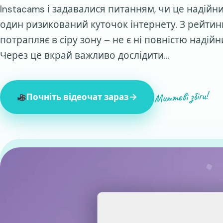
Instacams і задавалися питанням, чи це надійн
один ризикований куточок інтернету. З рейтинг
потрапляє в сіру зону – не є ні повністю надійн
Через це вкрай важливо дослідити…
Миттєві збіги!
Почніть відеочат зараз