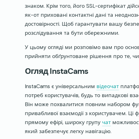
знаком. Крім того, його SSL-сертифікат дій
як-от приховані контактні дані та неодноз
достовірності. Щоб гарантувати вашу безп
розслідування та бути обережними.
У цьому огляді ми розповімо вам про осно
прийняти обґрунтоване рішення про те, чи 
Огляд InstaCams
InstaCams є універсальним
відеочат
платфо
потреб користувачів, будь то випадкові вза
Він може похвалитися повним набором фун
привабливої взаємодії з користувачем. Ці 
прямому ефірі, широку групу
чат
можливост
який забезпечує легку навігацію.