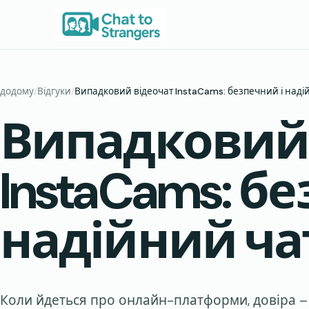
Перейти
до
вмісту
додому
/
Відгуки
/
Випадковий відеочат InstaCams: безпечний і наді
Випадковий 
InstaCams: б
надійний ча
Коли йдеться про онлайн-платформи, довіра – ц