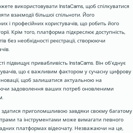
можете використовувати InstaCams, щоб спілкуватися
яти взаємодії більшої спільноти. Його
их і професійних користувачів, що робить його
ії. Крім того, платформа підкреслює доступність,
в без необхідності реєстрації, створюючи
чів.
ті підвищує привабливість InstaCams. Він об’єднує
стувачів, що є важливим фактором у сучасну цифрову
нновації, щоб залишатися актуальною на
чуючи задоволення ваших потреб оновленими
м.
е здатися приголомшливою завдяки своєму багатому
метрами та інструментами може вимагати певного
ладних платформах відеочату. Незважаючи на це,