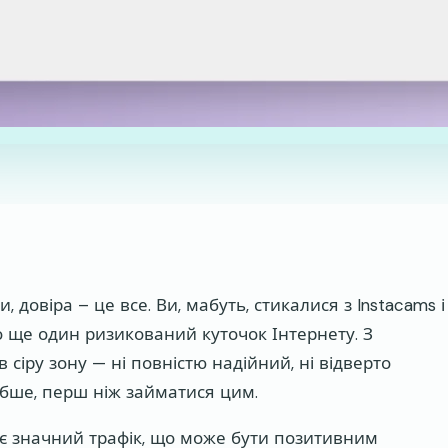
овіра – це все. Ви, мабуть, стикалися з Instacams і
о ще один ризикований куточок Інтернету. З
 сіру зону — ні повністю надійний, ні відверто
ибше, перш ніж займатися цим.
лює значний трафік, що може бути позитивним