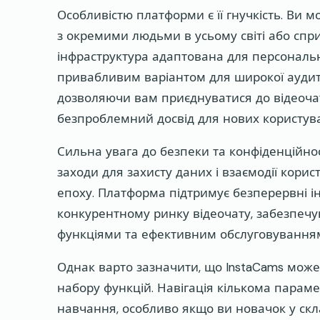
Особливістю платформи є її гнучкість. Ви 
з окремими людьми в усьому світі або спри
інфраструктура адаптована для персональн
привабливим варіантом для широкої аудитор
дозволяючи вам приєднуватися до відеочаті
безпроблемний досвід для нових користува
Сильна увага до безпеки та конфіденційнос
заходи для захисту даних і взаємодії кори
епоху. Платформа підтримує безперервні і
конкурентному ринку відеочату, забезпе
функціями та ефективним обслуговування
Однак варто зазначити, що InstaCams мож
набору функцій. Навігація кількома пара
навчання, особливо якщо ви новачок у ск