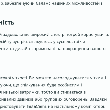
бір, забезпечуючи баланс надійних можливостей і
ність
ий задовольняє широкий спектр потреб користувачів.
йну зустріч, спілкуєтесь у суспільстві чи
менти та дизайн спрямовані на покращення вашого
исокої чіткості. Ви можете насолоджуватися чітким і
туючи, що спілкування буде особистим і
низької затримки, тобто ви стикаєтеся з
ривалих дзвінків або групових обговорень. Завдяки
истовувати InstaCams на настільному комп’ютері,