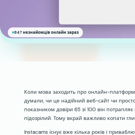
847 незнайомців онлайн зараз
Коли мова заходить про онлайн-платформи, д
думали, чи це надійний веб-сайт чи прост
показником довіри 65 зі 100 він потрапляє в
підозрілий. Тому вкрай важливо копати гл
Instacams існує вже кілька років і приваб