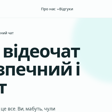
Про нас
Відгуки
йний чат
відеочат
езпечний і
т
е все. Ви, мабуть, чули