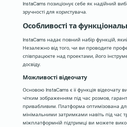
InstaCams позиціонує себе як надійний ви
зручності для користувача.
Особливості та функціональ
InstaCams надає повний набір функцій, як
Незалежно від того, чи ви проводите професі
співпрацюєте над проектами, його інстру
досвіду.
Можливості відеочату
Основою InstaCams є її функція відеочату в
чітким зображенням під час розмов, гаран
привабливим. Платформа оптимізована для 
мінімальними затримками навіть під час т
міжплатформній підтримці ви можете викор