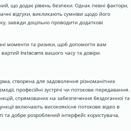
сний, що додає рівень безпеки. Однак певні фактори,
начні відгуки, викликають сумніви щодо його
еку, завжди доцільно проводити додаткові
вні моменти та ризики, щоб допомогти вам
вартий Instacams вашого часу та довіри.
рма, створена для задоволення різноманітних
ємодії, професійні зустрічі чи потокове передавання.
кцій, спрямованих на забезпечення бездоганної та
функції включають високоякісне потокове відео в
і та добре розроблений інтерфейс користувача,