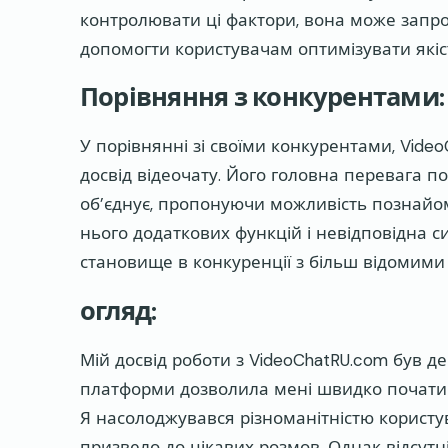
контролювати ці фактори, вона може запр
допомогти користувачам оптимізувати якість
Порівняння з конкурентами:
У порівнянні зі своїми конкурентами, Vide
досвід відеочату. Його головна перевага по
об’єднує, пропонуючи можливість познайоми
нього додаткових функцій і невідповідна с
становище в конкуренції з більш відомими
огляд:
Мій досвід роботи з VideoChatRU.com був д
платформи дозволила мені швидко почати 
Я насолоджувався різноманітністю користува
призвело до цікавих розмов. Однак відсутн