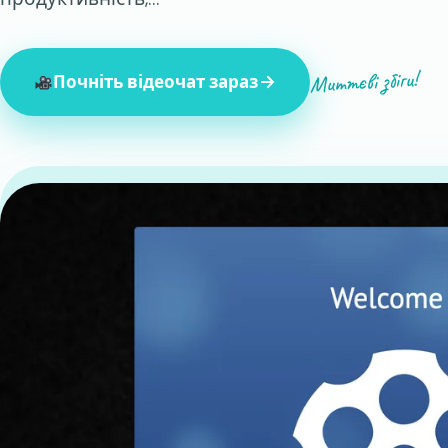
Миттєві збіги!
Почніть відеочат зараз