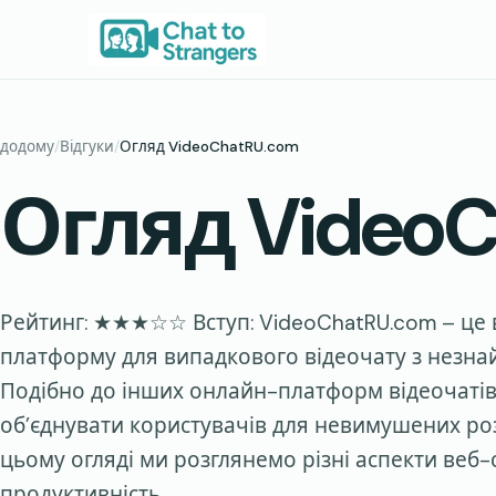
Перейти
до
вмісту
додому
/
Відгуки
/
Огляд VideoChatRU.com
Огляд VideoC
Рейтинг: ★★★☆☆ Вступ: VideoChatRU.com – це 
платформу для випадкового відеочату з незнай
Подібно до інших онлайн-платформ відеочатів
об’єднувати користувачів для невимушених роз
цьому огляді ми розглянемо різні аспекти веб-
продуктивність,…