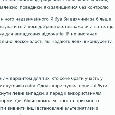
еналежної поведінки, які залишилися без контролю.
е нічого надзвичайного. Я був би вдячний за більше
зувати свій досвід. Зрештою, незважаючи на те, що
у для випадкових відеочатів, їй не вистачає
льної досконалості, які надають деякі її конкуренти.
ним варіантом для тих, хто хоче брати участь у
х куточків світу. Однак користувачі повинні бути
кнути певні випадки, а перед її використанням
форми. Для більш комплексного та приємного
тіти вивчити інші встановлені альтернативи з