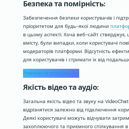
Безпека та помірність:
Забезпечення безпеки користувачів і підт
пріоритетом для будь-якої людини
платфо
в цьому аспекті. Хоча веб-сайт стверджує, 
вмісту, були випадки, коли користувачі по
модераторів платформи. Відсутність ефект
для користувачів і стримати їх від подаль
Розпочати спілкування
Якість відео та аудіо:
Загальна якість відео та звуку на VideoCh
відрізнятися залежно від підключення кор
Деякі користувачі можуть відчувати затри
захоплюючого та приємного спілкування в 