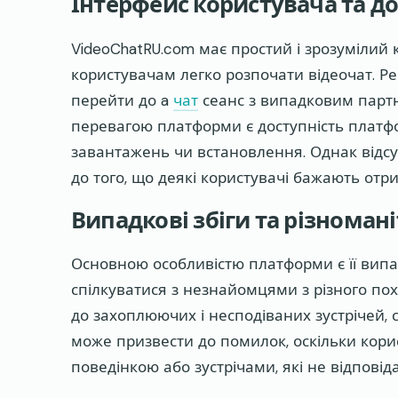
Інтерфейс користувача та до
VideoChatRU.com має простий і зрозумілий
користувачам легко розпочати відеочат. Реє
перейти до a
чат
сеанс з випадковим парт
перевагою платформи є доступність платфо
завантажень чи встановлення. Однак відсу
до того, що деякі користувачі бажають отри
Випадкові збіги та різномані
Основною особливістю платформи є її вип
спілкуватися з незнайомцями з різного по
до захоплюючих і несподіваних зустрічей, 
може призвести до помилок, оскільки корис
поведінкою або зустрічами, які не відповід