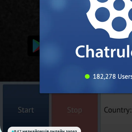
847 незнайомців онлайн зараз