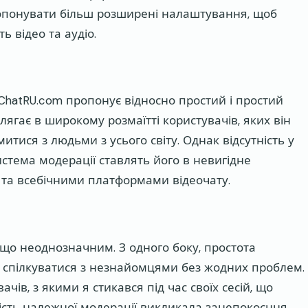
опонувати більш розширені налаштування, щоб
 відео та аудіо.
oChatRU.com пропонує відносно простий і простий
лягає в широкому розмаїтті користувачів, яких він
тися з людьми з усього світу. Однак відсутність у
истема модерації ставлять його в невигідне
 та всебічними платформами відеочату.
ещо неоднозначним. З одного боку, простота
спілкуватися з незнайомцями без жодних проблем.
чів, з якими я стикався під час своїх сесій, що
ість належної модерації викликала занепокоєння,