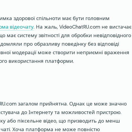
римка здорової спільноти має бути головним
рма відеочату
. На жаль, VideoChatRU.com не вистачає
що має систему звітності для обробки невідповідного
відомляли про образливу поведінку без відповіді
ивної модерації може створити неприємні враження
шого використання платформи.
atRU.com загалом прийнятна. Однак це може значно
истувача до Інтернету та можливостей пристрою.
мку або піксельне відео, що призводить до менш
чаті. Хоча платформа не може повністю