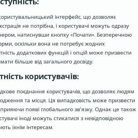
ступність:
 користувальницький інтерфейс, що дозволяє
страція не потрібна, і користувачі можуть одразу
нером, натиснувши кнопку «Почати». Безперечною
рми, оскільки вона не потребує жодних
тність додаткових функцій і опцій може призвести
мати більше від загального досвіду.
тність користувачів:
адкове поєднання користувачів, що дозволяє людям
ходження та місця. Ця випадковість може призвести
сприяючи появі глобального зв’язку. Однак це також
тувачі іноді можуть стикатися з невідповідною
ають їхнім інтересам.