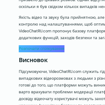
оскільки я був свідком кількох випадків н
Якість відео та звуку була прийнятною, ал
контролю над налаштуваннями, щоб оптимі
VideoChatRU.com пропонує базову платформ
додаткових функцій, заходів безпеки та зага
Розпочати спілкування
Висновок
Підсумовуючи, VideoChatRU.com служить гід
випадкових відеорозмовах з людьми з різни
готові до того, що платформи можуть вини
варто врахувати проблеми модерації плат
досвіду відеочату користувачі можуть захо