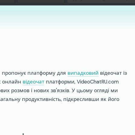
ий пропонує платформу для
випадковий
відеочат із
их онлайн
відеочат
платформи, VideoChatRU.com
их розмов і нових зв'язків. У цьому огляді ми
 загальну продуктивність, підкресливши як його