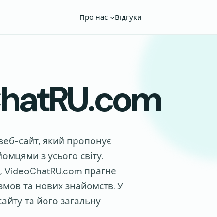
Про нас
Відгуки
hatRU.com
веб-сайт, який пропонує
омцями з усього світу.
, VideoChatRU.com прагне
мов та нових знайомств. У
сайту та його загальну