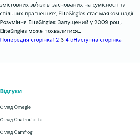
змістовних зв'язків, заснованих на сумісності та
спільних прагненнях, EliteSingles стає маяком надії.
Розуміння EliteSingles: Запущений у 2009 році,
EliteSingles може похвалитися…
Попередня сторінка
1
2
3
4
5
Наступна сторінка
Відгуки
Огляд Omegle
Огляд Chatroulette
Огляд Camfrog