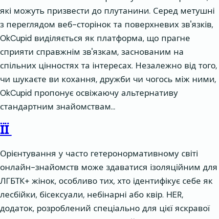
які можуть призвести до плутанини. Серед метушні
з переглядом веб-сторінок та поверхневих зв'язків,
OkCupid виділяється як платформа, що прагне
сприяти справжнім зв'язкам, заснованим на
спільних цінностях та інтересах. Незалежно від того,
чи шукаєте ви кохання, дружби чи чогось між ними,
OkCupid пропонує освіжаючу альтернативу
стандартним знайомствам…
ЇЇ
Орієнтування у часто гетеронормативному світі
онлайн-знайомств може здаватися ізоляційним для
ЛГБТК+ жінок, особливо тих, хто ідентифікує себе як
лесбійки, бісексуали, небінарні або квір. HER,
додаток, розроблений спеціально для цієї яскравої