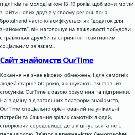
підлітків та молоді віком 13-19 років, щоб вони могли
знайти нових друзів у своєму регіоні. Хоча
Spotafriend часто класифікується як “додаток для
знайомств”, він наголошує на важливості побудови
справжньої дружби та сприяння позитивним
соціальним зв'язкам…
Сайт знайомств OurTime
Кохання не знає вікових обмежень, і для самотніх
людей старше 50 років, які шукають змістовних
стосунків, OurTime є оазою розуміння та підтримки.
На відміну від загальних платформ знайомств,
OurTime спеціально орієнтований на унікальні
потреби та бажання зрілих самотніх людей,
створюючи середовище, де вік цінується, а не є
перешкодою. Зв'язок з впевненістю: Демографічні