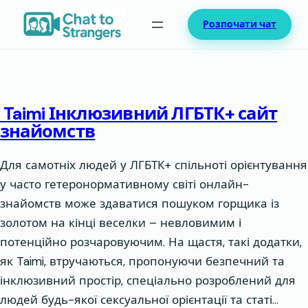
Перейти
Розпочати чат
до
вмісту
Taimi Інклюзивний ЛГБТК+ сайт
знайомств
Для самотніх людей у ЛГБТК+ спільноті орієнтування
у часто гетеронормативному світі онлайн-
знайомств може здаватися пошуком горщика із
золотом на кінці веселки – невловимим і
потенційно розчаровуючим. На щастя, такі додатки,
як Taimi, втручаються, пропонуючи безпечний та
інклюзивний простір, спеціально розроблений для
людей будь-якої сексуальної орієнтації та статі…