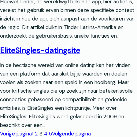
Hoewel Tinder, de wereldwijd bekende app, hier actief is,
vereist het gebruik ervan binnen deze specifieke context
inzicht in hoe de app zich aanpast aan de voorkeuren van
de regio. Dit artikel duikt in Tinder Latijns-Amerika en
onderzoekt de gebruikersbasis, unieke functies en...
EliteSingles-datingsite
In de hectische wereld van online dating kan het vinden
van een platform dat aansluit bij je waarden en doelen
voelen als zoeken naar een speld in een hooiberg. Maar
voor kritische singles die op zoek zijn naar betekenisvolle
connecties gebaseerd op compatibiliteit en gedeelde
ambities, is EliteSingles een lichtpuntje. Meer over
EliteSingles: EliteSingles werd gelanceerd in 2009 en
beschikt over een…
Vorige pagina
1
2
3
4
5
Volgende pagina