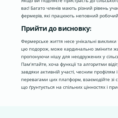
Якщо ви поділяєте пристрасть до сільського
вас! Багато членів мають різний рівень учас
фермерів, які працюють неповний робочий
Прийти до висновку:
Фермерське життя несе унікальні виклики т
цю подорож, може кардинально змінити жит
пропонуючи нішу для неодружених у сільськ
Пам’ятайте, хоча функції та алгоритми віді
завдяки активній участі, чесним профілям 
перевагами цих платформ, взаємодійте зі 
що ґрунтується на спільних цінностях і прис