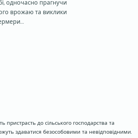
бі, одночасно прагнучи
дрого врожаю та виклики
фермери…
ь пристрасть до сільського господарства та
жуть здаватися безособовими та невідповідними.