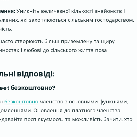
лення:
Уникніть величезної кількості знайомств і
ружених, які захоплюються сільським господарством,
ість.
 часто створюють більш приземлену та щиру
ностях і любові до сільського життя поза
ьні відповіді:
Meet безкоштовно?
ні
безкоштовно
членство з основними функціями,
ідомленнями. Оновлення до платного членства
 «давайте поспілкуємося» та можливість бачити, хто