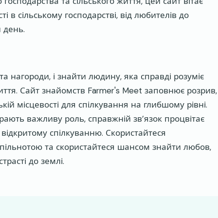
 господарства та сільського життя, цей сайт вітає
ті в сільському господарстві, від любителів до
 день.
а нагороди, і знайти людину, яка справді розуміє
тя. Сайт знайомств Farmer's Meet заповнює розрив,
ій місцевості для спілкування на глибшому рівні.
грають важливу роль, справжній зв’язок процвітає
і відкритому спілкуванню. Скористайтеся
спільнотою та скористайтеся шансом знайти любов,
трасті до землі.