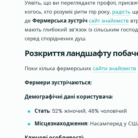
Уявіть, що ви переглядаєте профілі, присвя
когось, хто розуміє ритм пір року,
радість
ще
де
Фермерська зустріч
сайт знайомств
втр
мають глибокий зв’язок із сільським госпо
серед споріднених душ.
Розкриття ландшафту побач
Поки кілька фермерських
сайти знайомств
Фермери зустрічаються;
Демографічні дані користувача:
Стать
: 52% жіночий, 48% чоловічий
Місцезнаходження:
Насамперед у США 
Ключові особливості: