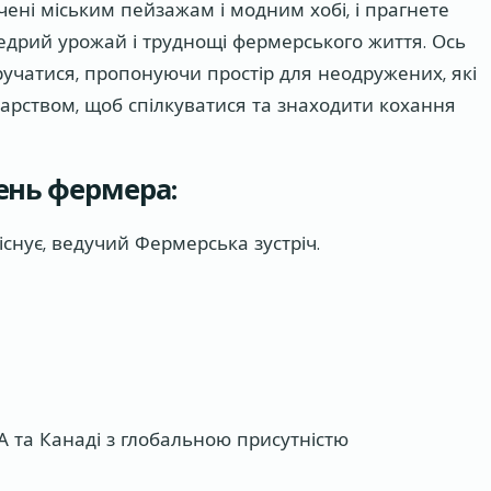
чені міським пейзажам і модним хобі, і прагнете
дрий урожай і труднощі фермерського життя. Ось
учатися, пропонуючи простір для неодружених, які
дарством, щоб спілкуватися та знаходити кохання
ень фермера:
існує, ведучий Фермерська зустріч.
та Канаді з глобальною присутністю