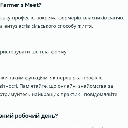
Farmer's Meet?
рську професію, зокрема фермерів, власників ранчо,
та ентузіастів сільського способу життя.
користовувати цю платформу.
дяки таким функціям, як перевірка профілю,
вітності. Пам’ятайте, що онлайн-знайомства за
отримуйтесь найкращих практик і повідомляйте
овний робочий день?