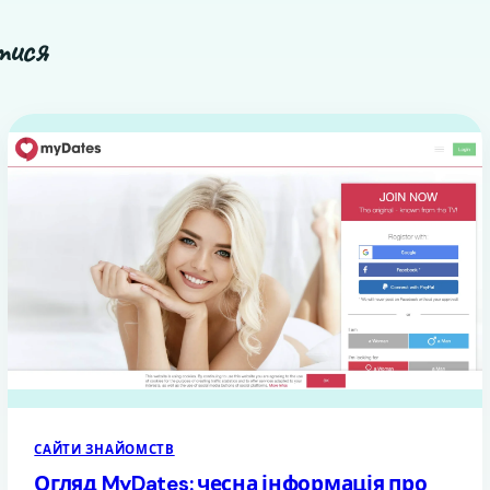
тися
САЙТИ ЗНАЙОМСТВ
Огляд MyDates: чесна інформація про