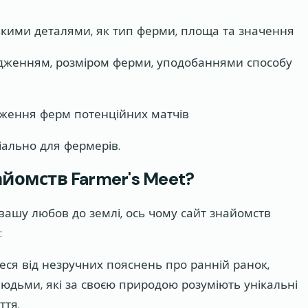
ськими деталями, як тип ферми, площа та значення
одженням, розміром ферми, уподобаннями способу
ідження ферм потенційних матчів
іально для фермерів.
йомств Farmer's Meet?
вашу любов до землі, ось чому сайт знайомств
:
еся від незручних пояснень про ранній ранок,
 людьми, які за своєю природою розуміють унікальні
ття.