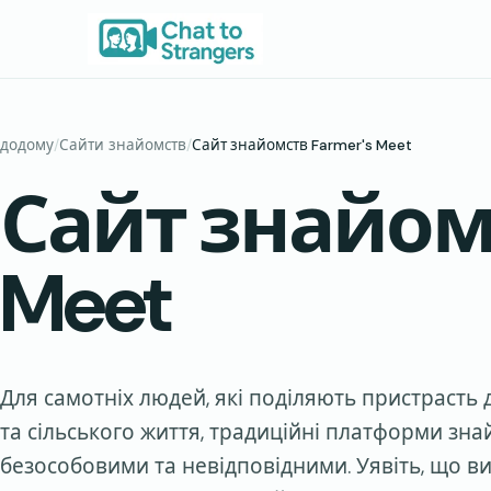
Перейти
до
вмісту
додому
/
Сайти знайомств
/
Сайт знайомств Farmer's Meet
Сайт знайомс
Meet
Для самотніх людей, які поділяють пристрасть 
та сільського життя, традиційні платформи зн
безособовими та невідповідними. Уявіть, що ви