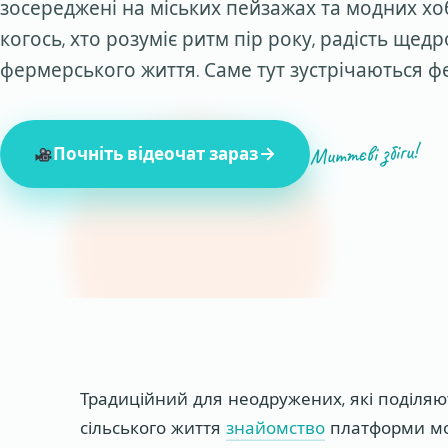
зосереджені на міських пейзажах та модних хо
когось, хто розуміє ритм пір року, радість ще
фермерського життя. Саме тут зустрічаються 
Миттєві збіги!
Почніть відеочат зараз
847 незнайомців онлайн зараз
Традиційний для неодружених, які поділяют
сільського життя
знайомство
платформи мо