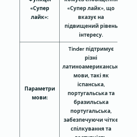
«Супер
«Супер лайк», що
лайк»:
вказує на
підвищений рівень
інтересу.
Tinder підтримує
різні
латиноамериканські
мови, такі як
іспанська,
Параметри
португальська та
мови:
бразильська
португальська,
забезпечуючи чітке
спілкування та