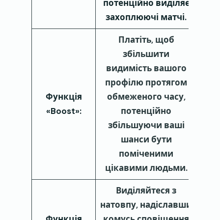
потенційно виділяє
захоплюючі матчі.
Платіть, щоб
збільшити
видимість вашого
профілю протягом
Функція
обмеженого часу,
«Boost»:
потенційно
збільшуючи ваші
шанси бути
поміченими
цікавими людьми.
Виділяйтеся з
натовпу, надіславши
Функція
комусь сповіщення