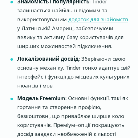
Знайомість і популярність:
Tinder
залишається найбільш відомим та
використовуваним
додаток для знайомств
у Латинській Америці, забезпечуючи
велику та активну базу користувачів для
ширших можливостей підключення.
Локалізований досвід:
Зберігаючи свою
основну механіку, Tinder тонко адаптує свій
інтерфейс і функції до місцевих культурних
нюансів і мов.
Модель Freemium:
Основні функції, такі як
гортання та створення профілю,
безкоштовні, що приваблює ширше коло
користувачів. Преміум-опції покращують
досвід завдяки необмеженій кількості