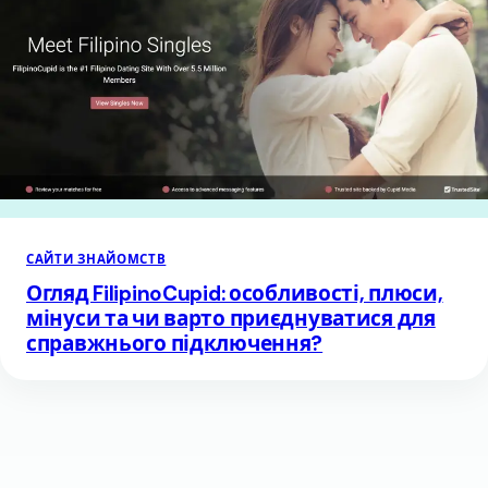
САЙТИ ЗНАЙОМСТВ
Огляд FilipinoCupid: особливості, плюси,
мінуси та чи варто приєднуватися для
справжнього підключення?