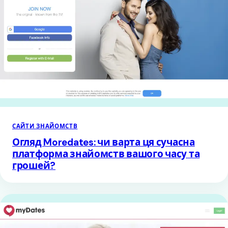
САЙТИ ЗНАЙОМСТВ
Огляд Moredates: чи варта ця сучасна
платформа знайомств вашого часу та
грошей?