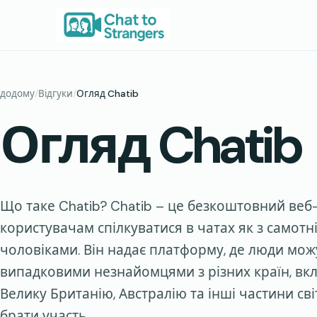
Перейти
до
вмісту
додому
/
Відгуки
/
Огляд Chatib
Огляд Chatib
Що таке Chatib? Chatib – це безкоштовний веб-
користувачам спілкуватися в чатах як з самотні
чоловіками. Він надає платформу, де люди можу
випадковими незнайомцями з різних країн, вк
Велику Британію, Австралію та інші частини сві
брати участь…