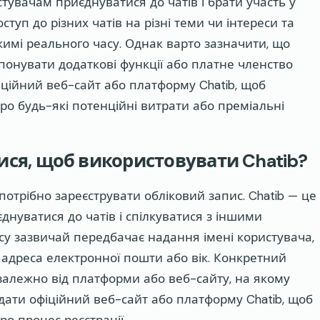
тувачам приєднуватися до чатів і брати участь у
туп до різних чатів на різні теми чи інтереси та
имі реального часу. Однак варто зазначити, що
онувати додаткові функції або платне членство
іційний веб-сайт або платформу Chatib, щоб
ро будь-які потенційні витрати або преміальні
ися, щоб використовувати Chatib?
потрібно зареєструвати обліковий запис. Chatib — це
нуватися до чатів і спілкуватися з іншими
ису зазвичай передбачає надання імені користувача,
к адреса електронної пошти або вік. Конкретний
 залежно від платформи або веб-сайту, на якому
дати офіційний веб-сайт або платформу Chatib, щоб