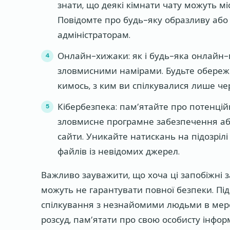
знати, що деякі кімнати чату можуть м
Повідомте про будь-яку образливу або
адміністраторам.
Онлайн-хижаки: як і будь-яка онлайн-п
зловмисними намірами. Будьте обережні
кимось, з ким ви спілкувалися лише чер
Кібербезпека: пам’ятайте про потенцій
зловмисне програмне забезпечення або
сайти. Уникайте натискань на підозрі
файлів із невідомих джерел.
Важливо зауважити, що хоча ці запобіжні
можуть не гарантувати повної безпеки. Пі
спілкування з незнайомими людьми в мер
розсуд, пам’ятати про свою особисту інфор