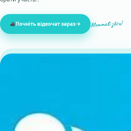
Миттєві збіги!
Почніть відеочат зараз