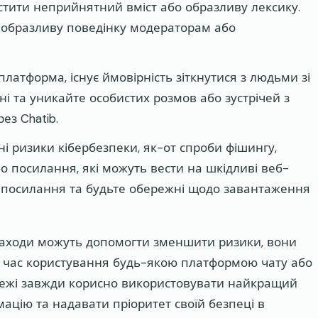
істити неприйнятний вміст або образливу лексику.
 образливу поведінку модераторам або
латформа, існує ймовірність зіткнутися з людьми зі
 та уникайте особистих розмов або зустрічей з
ез Chatib.
ні ризики кібербезпеки, як-от спроби фішингу,
 посилання, які можуть вести на шкідливі веб-
лі посилання та будьте обережні щодо завантаження
 заходи можуть допомогти зменшити ризики, вони
д час користування будь-якою платформою чату або
ежі завжди корисно використовувати найкращий
мацію та надавати пріоритет своїй безпеці в