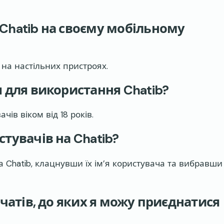
Chatib на своєму мобільному
і на настільних пристроях.
 для використання Chatib?
ів віком від 18 років.
тувачів на Chatib?
а Chatib, клацнувши їх ім’я користувача та вибравши
 чатів, до яких я можу приєднатися