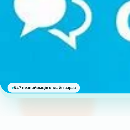
847 незнайомців онлайн зараз