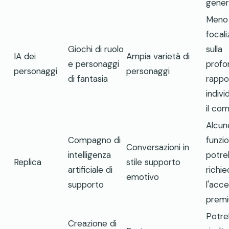
gener
Meno
focal
Giochi di ruolo
sulla
IA dei
Ampia varietà di
e personaggi
profo
personaggi
personaggi
di fantasia
rappo
indivi
il co
Alcun
Compagno di
funzio
Conversazioni in
intelligenza
potre
Replica
stile supporto
artificiale di
richi
emotivo
supporto
l'acc
prem
Potr
Creazione di