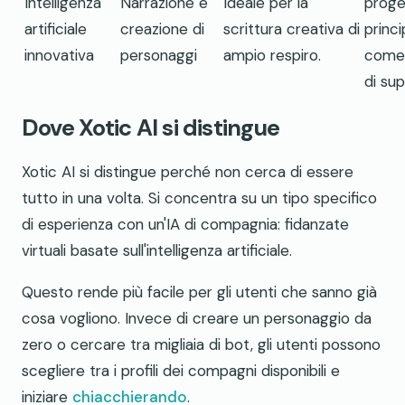
Intelligenza
Narrazione e
Ideale per la
proge
artificiale
creazione di
scrittura creativa di
princ
innovativa
personaggi
ampio respiro.
come
di su
Dove Xotic AI si distingue
Xotic AI si distingue perché non cerca di essere
tutto in una volta. Si concentra su un tipo specifico
di esperienza con un'IA di compagnia: fidanzate
virtuali basate sull'intelligenza artificiale.
Questo rende più facile per gli utenti che sanno già
cosa vogliono. Invece di creare un personaggio da
zero o cercare tra migliaia di bot, gli utenti possono
scegliere tra i profili dei compagni disponibili e
iniziare
chiacchierando
.