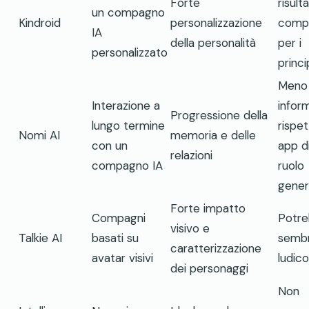
Forte
risult
un compagno
Kindroid
personalizzazione
comp
IA
della personalità
per i
personalizzato
princi
Meno
Interazione a
infor
Progressione della
lungo termine
rispet
Nomi AI
memoria e delle
con un
app d
relazioni
compagno IA
ruolo
gener
Forte impatto
Compagni
Potr
visivo e
Talkie AI
basati su
sembr
caratterizzazione
avatar visivi
ludico
dei personaggi
Non