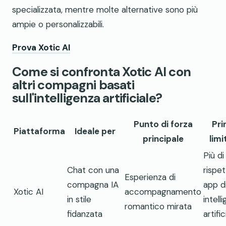
specializzata, mentre molte alternative sono più
ampie o personalizzabili.
Prova Xotic AI
Come si confronta Xotic AI con
altri compagni basati
sull'intelligenza artificiale?
Punto di forza
Pri
Piattaforma
Ideale per
principale
limi
Più di
Chat con una
rispet
Esperienza di
compagna IA
app d
Xotic AI
accompagnamento
in stile
intell
romantico mirata
fidanzata
artific