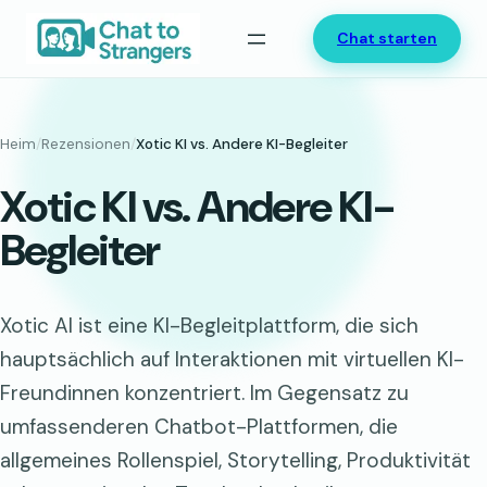
Zum
Chat starten
Inhalt
springen
Heim
/
Rezensionen
/
Xotic KI vs. Andere KI-Begleiter
Xotic KI vs. Andere KI-
Begleiter
Xotic AI ist eine KI-Begleitplattform, die sich
hauptsächlich auf Interaktionen mit virtuellen KI-
Freundinnen konzentriert. Im Gegensatz zu
umfassenderen Chatbot-Plattformen, die
allgemeines Rollenspiel, Storytelling, Produktivität