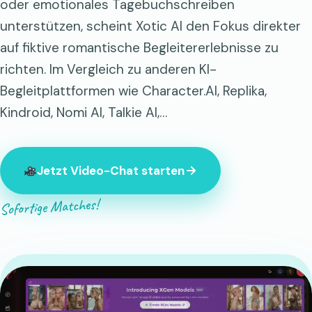
oder emotionales Tagebuchschreiben
unterstützen, scheint Xotic AI den Fokus direkter
auf fiktive romantische Begleitererlebnisse zu
richten. Im Vergleich zu anderen KI-
Begleitplattformen wie Character.AI, Replika,
Kindroid, Nomi AI, Talkie AI,…
Jetzt Video-Chat starten
Sofortige Matches!